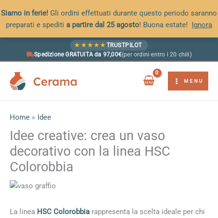
Siamo in ferie!
Gli ordini effettuati durante questo periodo saranno
preparati e spediti
a partire dal 25 agosto
! Buona estate!
Ignora
Vai
★
★
★
★
★
TRUSTPILOT
al
Spedizione GRATUITA da 97,00€
(per ordini entro i 20 chili)
contenuto
Cerama
MENU
Home
Idee
Idee creative: crea un vaso
decorativo con la linea HSC
Colorobbia
La linea
HSC Colorobbia
rappresenta la scelta ideale per chi