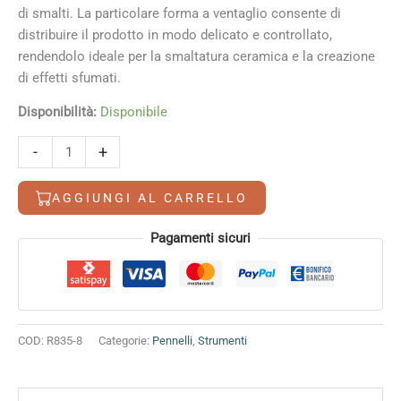
di smalti. La particolare forma a ventaglio consente di
distribuire il prodotto in modo delicato e controllato,
rendendolo ideale per la smaltatura ceramica e la creazione
di effetti sfumati.
Disponibilità:
Disponibile
Royal
Alternative:
-
+
Fan
8
AGGIUNGI AL CARRELLO
quantità
Pagamenti sicuri
COD:
R835-8
Categorie:
Pennelli
,
Strumenti