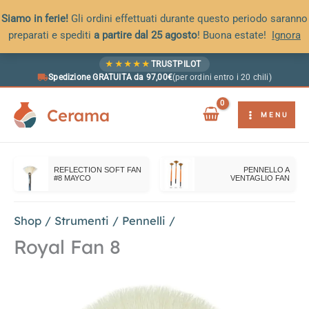
Siamo in ferie!
Gli ordini effettuati durante questo periodo saranno
preparati e spediti
a partire dal 25 agosto
! Buona estate!
Ignora
Vai
★
★
★
★
★
TRUSTPILOT
al
Spedizione GRATUITA da 97,00€
(per ordini entro i 20 chili)
contenuto
Cerama
MENU
REFLECTION SOFT FAN
PENNELLO A
#8 MAYCO
VENTAGLIO FAN
Shop
/
Strumenti
/
Pennelli
/
Royal Fan 8