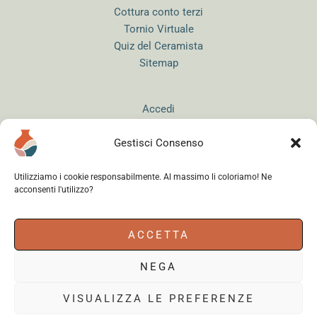
Cottura conto terzi
Tornio Virtuale
Quiz del Ceramista
Sitemap
Accedi
Gestisci Consenso
Utilizziamo i cookie responsabilmente. Al massimo li coloriamo! Ne
acconsenti l'utilizzo?
Instagram
WhatsApp
Facebook
ACCETTA
NEGA
Cerama s.r.l.
- via del Mandrione 63, 00181 Roma (Italy) - Partita IVA
18179961000 - Copyright © 2026
VISUALIZZA LE PREFERENZE