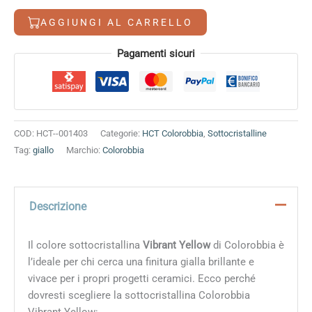
12,80 €.
11,30 €.
quantità
AGGIUNGI AL CARRELLO
Alternative:
Pagamenti sicuri
COD:
HCT--001403
Categorie:
HCT Colorobbia
,
Sottocristalline
Tag:
giallo
Marchio:
Colorobbia
Descrizione
Il colore sottocristallina
Vibrant Yellow
di Colorobbia è
l’ideale per chi cerca una finitura gialla brillante e
vivace per i propri progetti ceramici. Ecco perché
dovresti scegliere la sottocristallina Colorobbia
Vibrant Yellow: