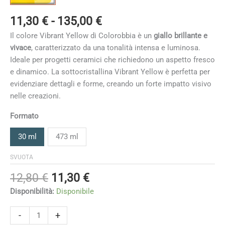
Fascia
11,30
€
-
135,00
€
di
Il colore Vibrant Yellow di Colorobbia è un
giallo brillante e
prezzo:
vivace
, caratterizzato da una tonalità intensa e luminosa.
da
Ideale per progetti ceramici che richiedono un aspetto fresco
11,30 €
e dinamico. La sottocristallina Vibrant Yellow è perfetta per
a
evidenziare dettagli e forme, creando un forte impatto visivo
135,00 €
nelle creazioni.
Formato
30 ml
473 ml
SVUOTA
Il
Il
12,80
€
11,30
€
prezzo
prezzo
Disponibilità:
Disponibile
originale
attuale
era:
è:
Vibrant
-
+
Yellow