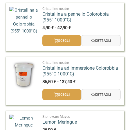
Cristalline neutre
Cristallina a pennello Colorobbia
(955°-1000°C)
Fascia
4,90
€
-
42,90
€
di
prezzo:
SCEGLI
DETTAGLI
da
4,90 €
a
42,90 €
Cristalline neutre
Cristallina ad immersione Colorobbia
(955°C-1000°C)
Fascia
36,50
€
-
137,40
€
di
prezzo:
SCEGLI
DETTAGLI
da
36,50 €
a
137,40 €
Stoneware Mayco
Lemon Meringue
26,00
€