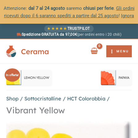
Attenzione:
dal 7 al 24 agosto
saremo
chiusi per ferie
.
Gli ordini
ricevuti dopo il 6 saranno spediti a partire dal 25 agosto
!
Ignora
Vai
★
★
★
★
★
TRUSTPILOT
al
Spedizione GRATUITA da 97,00€
(per ordini entro i 20 chili)
contenuto
Cerama
MENU
In offerta!
LEMON YELLOW
PAPAYA
Shop
/
Sottocristalline
/
HCT Colorobbia
/
Vibrant Yellow