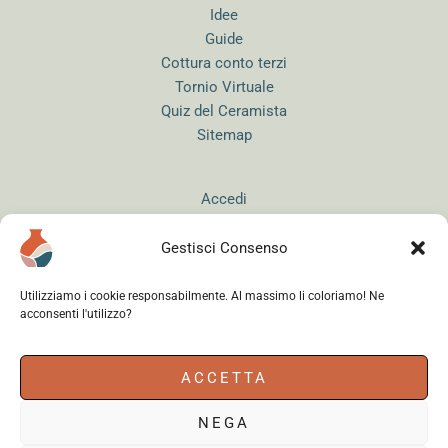
Idee
Guide
Cottura conto terzi
Tornio Virtuale
Quiz del Ceramista
Sitemap
Accedi
Gestisci Consenso
Utilizziamo i cookie responsabilmente. Al massimo li coloriamo! Ne
acconsenti l'utilizzo?
Instagram
WhatsApp
Facebook
ACCETTA
NEGA
Cerama s.r.l.
- via del Mandrione 63, 00181 Roma (Italy) - Partita IVA