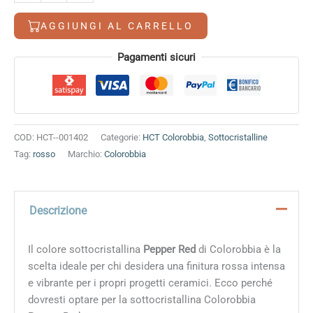
12,80 €.
11,30 €.
Red
quantità
AGGIUNGI AL CARRELLO
Alternative:
Pagamenti sicuri
COD:
HCT--001402
Categorie:
HCT Colorobbia
,
Sottocristalline
Tag:
rosso
Marchio:
Colorobbia
Descrizione
Il colore sottocristallina
Pepper Red
di Colorobbia è la
scelta ideale per chi desidera una finitura rossa intensa
e vibrante per i propri progetti ceramici. Ecco perché
dovresti optare per la sottocristallina Colorobbia