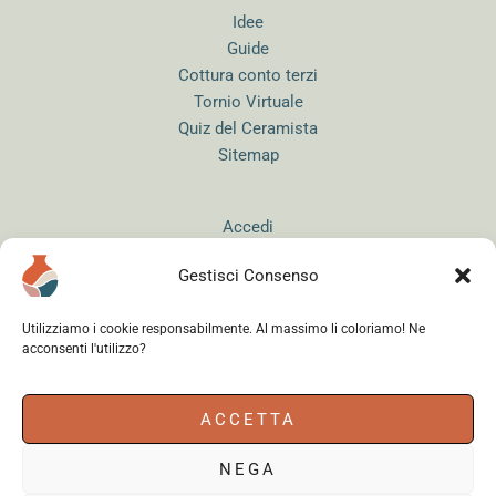
Idee
Guide
Cottura conto terzi
Tornio Virtuale
Quiz del Ceramista
Sitemap
Accedi
Gestisci Consenso
Utilizziamo i cookie responsabilmente. Al massimo li coloriamo! Ne
acconsenti l'utilizzo?
Instagram
WhatsApp
Facebook
ACCETTA
NEGA
Cerama s.r.l.
- via del Mandrione 63, 00181 Roma (Italy) - Partita IVA