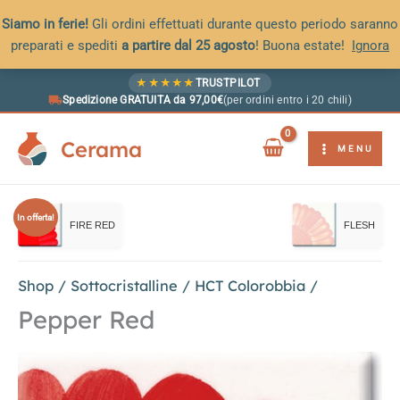
Siamo in ferie!
Gli ordini effettuati durante questo periodo saranno
preparati e spediti
a partire dal 25 agosto
! Buona estate!
Ignora
Vai
★
★
★
★
★
TRUSTPILOT
al
Spedizione GRATUITA da 97,00€
(per ordini entro i 20 chili)
contenuto
Cerama
MENU
In offerta!
FIRE RED
FLESH
Shop
/
Sottocristalline
/
HCT Colorobbia
/
Pepper Red