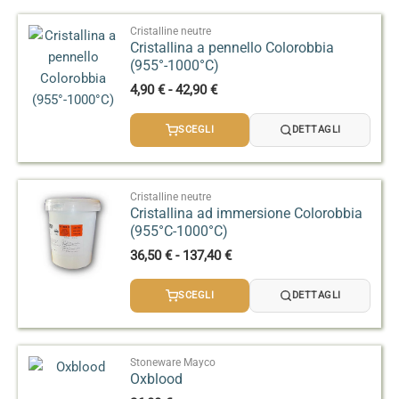
Cristalline neutre
Cristallina a pennello Colorobbia
(955°-1000°C)
Fascia
4,90
€
-
42,90
€
di
prezzo:
SCEGLI
DETTAGLI
da
4,90 €
a
42,90 €
Cristalline neutre
Cristallina ad immersione Colorobbia
(955°C-1000°C)
Fascia
36,50
€
-
137,40
€
di
prezzo:
SCEGLI
DETTAGLI
da
36,50 €
a
137,40 €
Stoneware Mayco
Oxblood