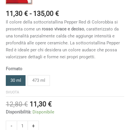
Fascia
11,30
€
-
135,00
€
di
Il colore della sottocristallina Pepper Red di Colorobbia si
prezzo:
presenta come un
rosso vivace e deciso
, caratterizzato da
da
una tonalità parzialmente calda che aggiunge intensità e
11,30 €
profondità alle opere ceramiche. La sottocristallina Pepper
a
Red è ideale per chi desidera un colore audace che possa
135,00 €
valorizzare dettagli e forme nei propri progetti.
Formato
30 ml
473 ml
SVUOTA
Il
Il
12,80
€
11,30
€
prezzo
prezzo
Disponibilità:
Disponibile
originale
attuale
era:
è:
Pepper
-
+