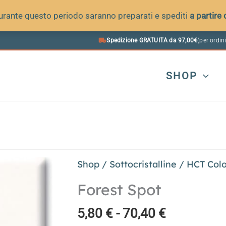
 durante questo periodo saranno preparati e spediti
a partire
Spedizione GRATUITA da 97,00€
(per ordini
SHOP
Shop
/
Sottocristalline
/
HCT Colo
Forest Spot
Fascia
5,80
€
-
70,40
€