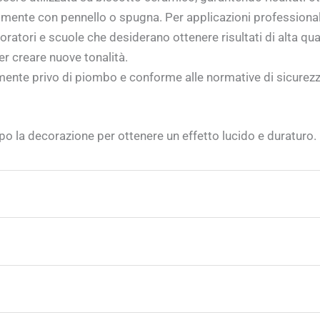
cilmente con pennello o spugna. Per applicazioni professionali,
boratori e scuole che desiderano ottenere risultati di alta qua
r creare nuove tonalità.
nte privo di piombo e conforme alle normative di sicurezza 
po la decorazione per ottenere un effetto lucido e duraturo.
aggiuntive
resa cromatica eccellente.
 con alimenti