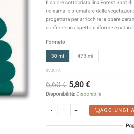
di
Il colore sottocristallina Forest Spot d
prezzo:
richiama le sfumature della vegetazione
da
progettata per arricchire le opere ceram
5,80 €
conferire un aspetto uniforme e natural
a
70,40 €
Formato
30 ml
473 ml
SVUOTA
Il
Il
6,60
€
5,80
€
prezzo
prezzo
Disponibilità:
Disponibile
originale
attuale
era:
è:
Forest
-
+
AGGIUNGI 
6,60 €.
5,80 €.
Spot
quantità
Alternative:
Pag