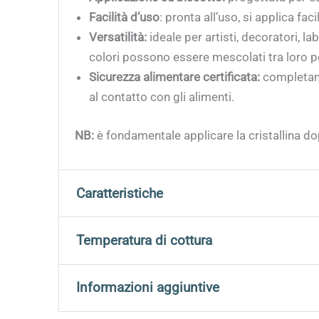
Facilità d’uso
: pronta all’uso, si applica fa
Versatilità:
ideale per artisti, decoratori, la
colori possono essere mescolati tra loro pe
Sicurezza alimentare certificata:
completame
al contatto con gli alimenti.
NB:
è fondamentale applicare la cristallina do
Caratteristiche
Subito
pronti per l’uso
, senza preparazioni 
Temperatura di cottura
Formulati con
materiali atossici e sicuri
Cuocere a 1000°C per risultati ottimali e una 
Informazioni aggiuntive
Perfetti per manufatti
destinati al contatto