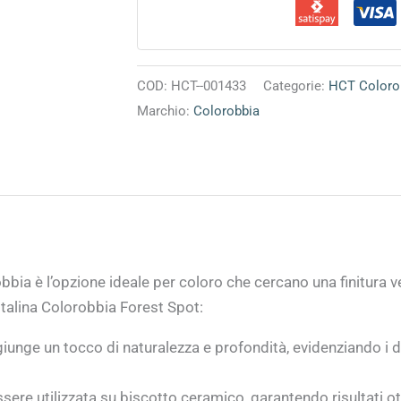
COD:
HCT--001433
Categorie:
HCT Coloro
Marchio:
Colorobbia
bbia è l’opzione ideale per coloro che cercano una finitura v
talina Colorobbia Forest Spot:
nge un tocco di naturalezza e profondità, evidenziando i de
sere utilizzata su biscotto ceramico, garantendo risultati ott