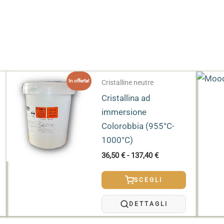
sicurezza ambientale
In offerta!
Cristalline neutre
Cristallina ad
immersione
Colorobbia (955°C-
1000°C)
Fascia
36,50
€
-
137,40
€
di
prezzo:
SCEGLI
da
36,50 €
a
DETTAGLI
137,40 €