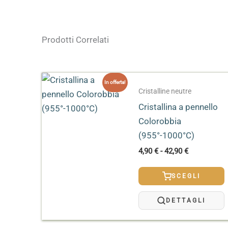
Completamente
apiombici
per la massima 
Peso
0,06 kg
Prodotti Correlati
Dimensioni
2,5 × 2,5 × 8 cm
Formato
30 ml, 473 ml
In offerta!
Cristalline neutre
Cristallina a pennello
Colorobbia
(955°-1000°C)
Fascia
4,90
€
-
42,90
€
di
prezzo:
SCEGLI
da
4,90 €
a
DETTAGLI
42,90 €