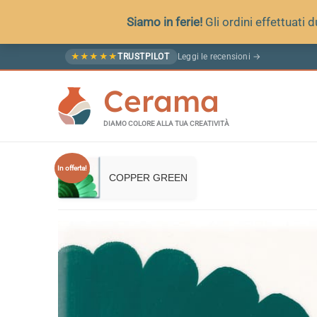
Siamo in ferie!
Gli ordini effettuati
Vai
Leggi le recensioni →
★
★
★
★
★
TRUSTPILOT
al
Cerama
contenuto
DIAMO COLORE ALLA TUA CREATIVITÀ
In offerta!
COPPER GREEN