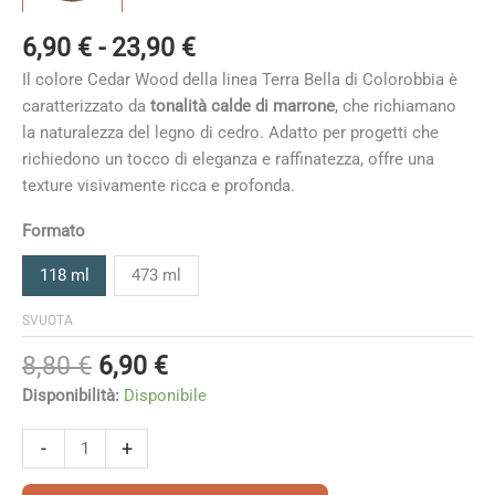
Fascia
6,90
€
-
23,90
€
di
Il colore Cedar Wood della linea Terra Bella di Colorobbia è
prezzo:
caratterizzato da
tonalità calde di marrone
, che richiamano
da
la naturalezza del legno di cedro. Adatto per progetti che
6,90 €
richiedono un tocco di eleganza e raffinatezza, offre una
a
texture visivamente ricca e profonda.
23,90 €
Formato
118 ml
473 ml
SVUOTA
Il
Il
8,80
€
6,90
€
prezzo
prezzo
Disponibilità:
Disponibile
originale
attuale
era:
è:
Cedar
-
+
8,80 €.
6,90 €.
Wood
quantità