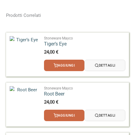
Dimensioni
4,5 × 4,5 × 9 cm
Formato
118 ml, 473 ml
Prodotti Correlati
Effetto
Lucido
Stoneware Mayco
Tiger’s Eye
24,00
€
AGGIUNGI
DETTAGLI
Stoneware Mayco
Root Beer
24,00
€
AGGIUNGI
DETTAGLI