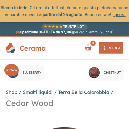
Siamo in ferie!
Gli ordini effettuati durante questo periodo saranno
preparati e spediti
a partire dal 25 agosto
! Buona estate!
Ignora
Vai
★
★
★
★
★
TRUSTPILOT
al
Spedizione GRATUITA da 97,00€
(per ordini entro i 20 chili)
contenuto
Cerama
MENU
In offerta!
BLUEBERRY
CHESTNUT
Shop
/
Smalti liquidi
/
Terra Bella Colorobbia
/
Cedar Wood