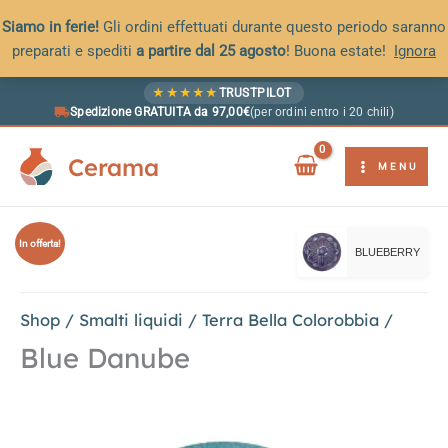
Siamo in ferie!
Gli ordini effettuati durante questo periodo saranno
preparati e spediti
a partire dal 25 agosto
! Buona estate!
Ignora
Vai
★
★
★
★
★
TRUSTPILOT
al
Spedizione GRATUITA da 97,00€
(per ordini entro i 20 chili)
contenuto
Cerama
MENU
In offerta!
BLUEBERRY
Shop
/
Smalti liquidi
/
Terra Bella Colorobbia
/
Blue Danube