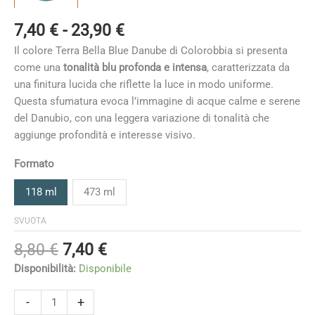
Fascia
7,40
€
-
23,90
€
di
Il colore Terra Bella Blue Danube di Colorobbia si presenta
prezzo:
come una
tonalità blu profonda e intensa
, caratterizzata da
da
una finitura lucida che riflette la luce in modo uniforme.
7,40 €
Questa sfumatura evoca l’immagine di acque calme e serene
a
del Danubio, con una leggera variazione di tonalità che
23,90 €
aggiunge profondità e interesse visivo.
Formato
118 ml
473 ml
SVUOTA
Il
Il
8,80
€
7,40
€
prezzo
prezzo
Disponibilità:
Disponibile
originale
attuale
era:
è:
Blue
-
+
Danube