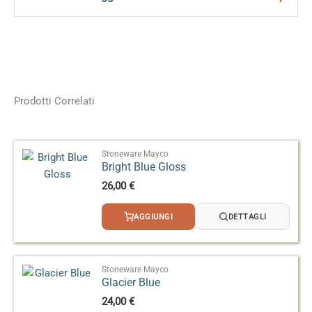
Peso
0,2 kg
Dimensioni
4,5 × 4,5 × 9 cm
Formato
118 ml, 473 ml
Prodotti Correlati
Effetto
Lucido
Stoneware Mayco
Bright Blue Gloss
26,00
€
AGGIUNGI
DETTAGLI
Stoneware Mayco
Glacier Blue
24,00
€