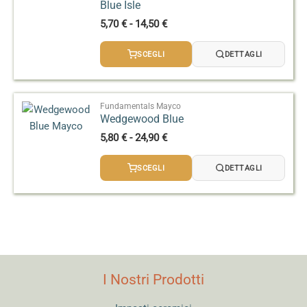
Blue Isle
Fascia
5,70
€
-
14,50
€
di
prezzo:
SCEGLI
DETTAGLI
da
5,70 €
a
14,50 €
Fundamentals Mayco
Wedgewood Blue
Fascia
5,80
€
-
24,90
€
di
prezzo:
SCEGLI
DETTAGLI
da
5,80 €
a
24,90 €
I Nostri Prodotti