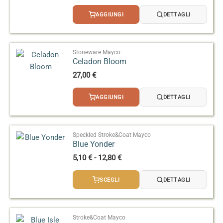
AGGIUNGI
DETTAGLI
Stoneware Mayco
Celadon Bloom
27,00
€
AGGIUNGI
DETTAGLI
Speckled Stroke&Coat Mayco
Blue Yonder
Fascia
5,10
€
-
12,80
€
di
prezzo:
SCEGLI
DETTAGLI
da
5,10 €
a
12,80 €
Stroke&Coat Mayco