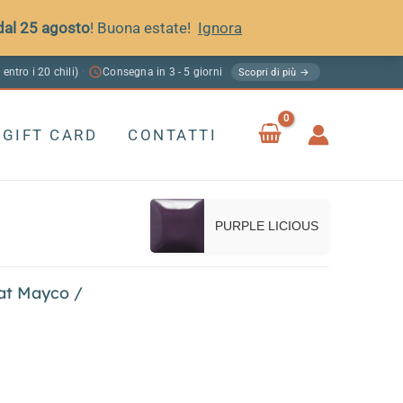
 dal 25 agosto
! Buona estate!
Ignora
 entro i 20 chili)
Consegna in 3 - 5 giorni
·
Scopri di più →
GIFT CARD
CONTATTI
PURPLE LICIOUS
at Mayco
/