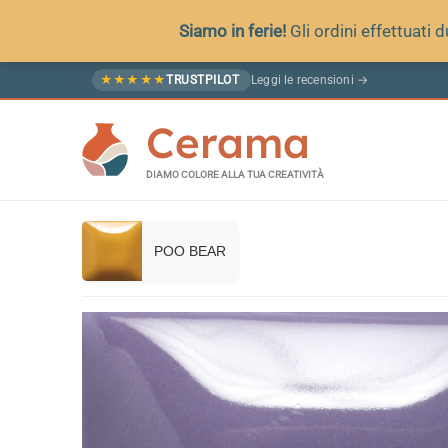
Siamo in ferie!
Gli ordini effettuati
Vai
Leggi le recensioni →
★
★
★
★
★
TRUSTPILOT
al
Cerama
contenuto
DIAMO COLORE ALLA TUA CREATIVITÀ
POO BEAR