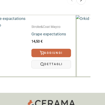
nocottura. In questo caso si consiglia una
i troppo spesse limitare le mani di
dell’argilla
.
Stroke&Coat Mayco
Grape expectations
14,50
€
AGGIUNGI
DETTAGLI