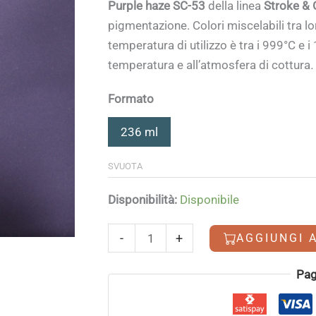
Purple haze SC-53
della linea
Stroke &
pigmentazione. Colori miscelabili tra lo
temperatura di utilizzo è tra i 999°C e i
temperatura e all’atmosfera di cottura
.
Formato
236 ml
SVUOTA
Disponibilità:
Disponibile
Purple
-
+
AGGIUNGI 
haze
quantità
Alternative:
Pag