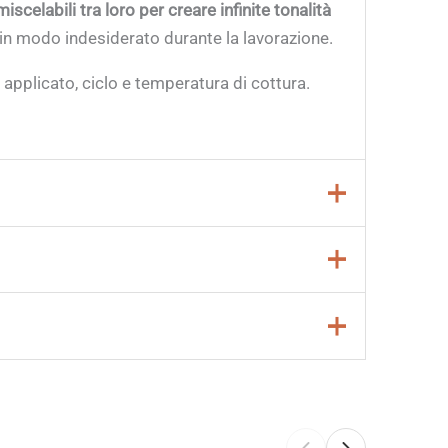
miscelabili tra loro per creare infinite tonalità
i in modo indesiderato durante la lavorazione.
 applicato, ciclo e temperatura di cottura.
omatica;
ngeranno opacità
. Si consigliano
2-3 mani per
 lo si desidera, è possibile aggiungere una
o 10 in riduzione.
isultato finale.
Perciò, è importante effettuare
ua per ottenere un
effetto acquerello;