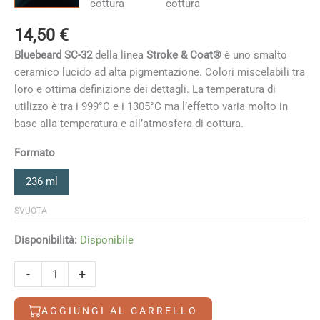
14,50
€
Bluebeard SC-32
della linea
Stroke & Coat®
è uno smalto
ceramico lucido ad alta pigmentazione. Colori miscelabili tra
loro e ottima definizione dei dettagli. La temperatura di
utilizzo è tra i 999°C e i 1305°C ma l’effetto varia molto in
base alla temperatura e all’atmosfera di cottura
.
Formato
236 ml
SVUOTA
Disponibilità:
Disponibile
Bluebeard
-
+
quantità
AGGIUNGI AL CARRELLO