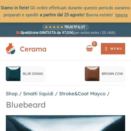
Siamo in ferie!
Gli ordini effettuati durante questo periodo saranno
preparati e spediti
a partire dal 25 agosto
! Buona estate!
Ignora
Vai
★
★
★
★
★
TRUSTPILOT
al
Spedizione GRATUITA da 97,00€
(per ordini entro i 20 chili)
contenuto
Cerama
MENU
BLUE GRASS
BROWN COW
Shop
/
Smalti liquidi
/
Stroke&Coat Mayco
/
Bluebeard