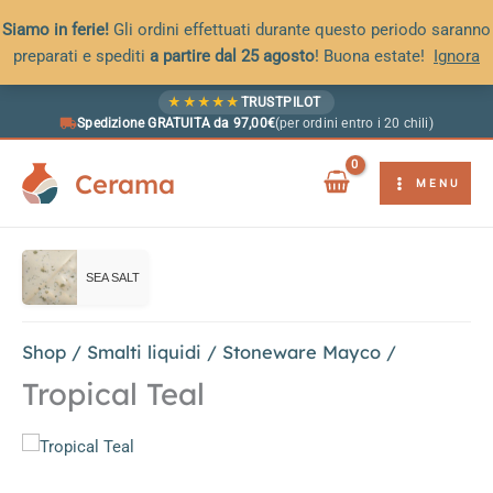
Siamo in ferie!
Gli ordini effettuati durante questo periodo saranno
preparati e spediti
a partire dal 25 agosto
! Buona estate!
Ignora
Vai
★
★
★
★
★
TRUSTPILOT
al
Spedizione GRATUITA da 97,00€
(per ordini entro i 20 chili)
contenuto
Cerama
MENU
SEA SALT
Shop
/
Smalti liquidi
/
Stoneware Mayco
/
Tropical Teal