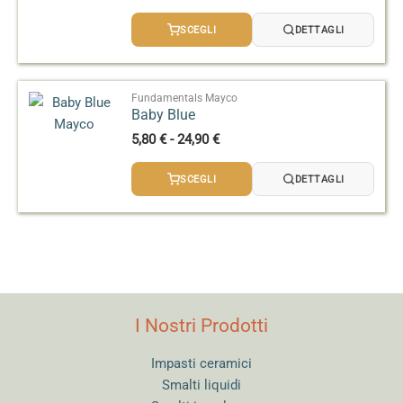
di
prezzo:
SCEGLI
DETTAGLI
da
5,80 €
a
24,90 €
Fundamentals Mayco
Baby Blue
Fascia
5,80
€
-
24,90
€
di
prezzo:
SCEGLI
DETTAGLI
da
5,80 €
a
24,90 €
I Nostri Prodotti
Impasti ceramici
Smalti liquidi