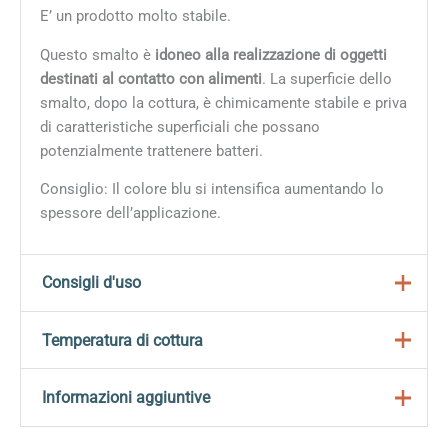
E’ un prodotto molto stabile.
Questo smalto è
idoneo alla realizzazione di oggetti
destinati al contatto con alimenti
. La superficie dello
smalto, dopo la cottura, è chimicamente stabile e priva
di caratteristiche superficiali che possano
potenzialmente trattenere batteri.
Consiglio: Il colore blu si intensifica aumentando lo
spessore dell’applicazione.
Consigli d'uso
Gli smalti stoneware Mayco sono formulati per creare
Temperatura di cottura
ricche variazioni cromatiche ed effetti di grande
profondità.
Questo smalto può essere cotto tra 1196°C e 1305°C.
Informazioni aggiuntive
Come riportato nella descrizione del prodotto, il colore
Preparazione
finale cambia in modo significativo a seconda della