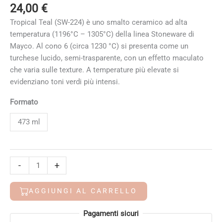
24,00
€
Tropical Teal (SW-224) è uno smalto ceramico ad alta
temperatura (1196°C – 1305°C) della linea Stoneware di
Mayco.
Al cono 6 (circa 1230 °C) si presenta come un
turchese lucido, semi-trasparente, con un effetto maculato
che varia sulle texture. A temperature più elevate si
evidenziano toni verdi più intensi.
Formato
473 ml
Tropical
-
+
Teal
quantità
AGGIUNGI AL CARRELLO
Alternative:
Pagamenti sicuri