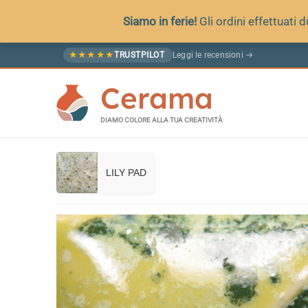
Siamo in ferie!
Gli ordini effettuati
Vai
Leggi le recensioni →
★
★
★
★
★
TRUSTPILOT
al
Cerama
contenuto
DIAMO COLORE ALLA TUA CREATIVITÀ
LILY PAD