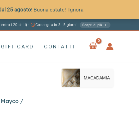
 dal 25 agosto
! Buona estate!
Ignora
 entro i 20 chili)
Consegna in 3 - 5 giorni
·
Scopri di più →
GIFT CARD
CONTATTI
MACADAMIA
 Mayco
/