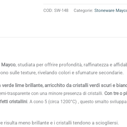
COD:
SW-148
Categorie:
Stoneware Mayc
i Mayco
, studiata per offrire profondità, raffinatezza e affida
ono sulle texture, rivelando colori e sfumature secondarie.
n
verde lime brillante, arricchito da cristalli verdi scuri e bian
emi-trasparente con una minore presenza di cristalli.
Con tre o p
tti cristallini
. A cono 5 (circa 1200°C) , questo smalto sviluppa
re risulta meno brillante e i cristalli tendono a sciogliersi.