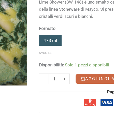
Lime Shower (SW-148) è uno smalto ce
della linea Stoneware di Mayco. Si pres
cristalli verdi scuri e bianchi.
Formato
473 ml
SVUOTA
Disponibilità:
Solo 1 pezzi disponibili
Lime
-
+
AGGIUNGI 
Shower
quantità
Alternative:
Pag