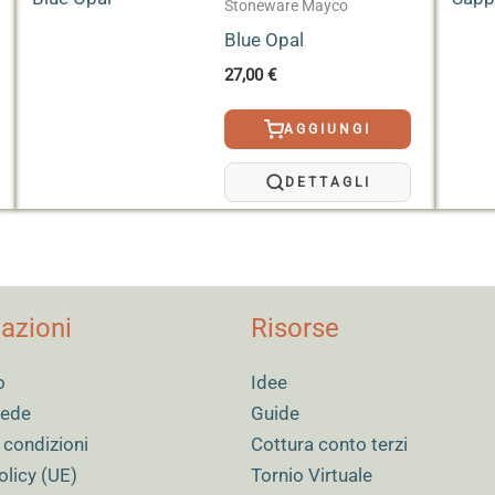
 semi-trasparente con una minore presenza di cristalli. Con tre o
Stoneware Mayco
fetti cristallini.
Blue Opal
27,00
€
AGGIUNGI
DETTAGLI
azioni
Risorse
o
Idee
 sede
Guide
 condizioni
Cottura conto terzi
olicy (UE)
Tornio Virtuale