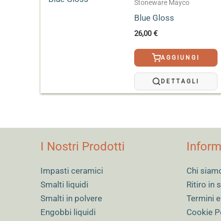
le applicazioni leggere producono una finitura
Stoneware Mayco
Effetto
Lucido
coprente, con una maggiore concentrazione di ef
Blue Gloss
26,00
€
AGGIUNGI
DETTAGLI
I Nostri Prodotti
Inform
Impasti ceramici
Chi siam
Smalti liquidi
Ritiro in
Smalti in polvere
Termini e
Engobbi liquidi
Cookie P