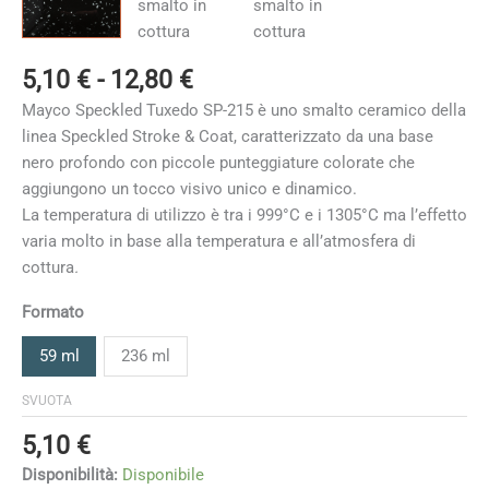
Fascia
5,10
€
-
12,80
€
di
Mayco Speckled Tuxedo SP-215 è uno smalto ceramico della
prezzo:
linea Speckled Stroke & Coat, caratterizzato da una base
da
nero profondo con piccole punteggiature colorate che
5,10 €
aggiungono un tocco visivo unico e dinamico.
a
La temperatura di utilizzo è tra i 999°C e i 1305°C ma l’effetto
12,80 €
varia molto in base alla temperatura e all’atmosfera di
cottura
.
Formato
59 ml
236 ml
SVUOTA
5,10
€
Disponibilità:
Disponibile