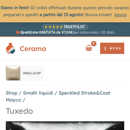
Siamo in ferie!
Gli ordini effettuati durante questo periodo saranno
preparati e spediti
a partire dal 25 agosto
! Buona estate!
Ignora
Vai
★
★
★
★
★
TRUSTPILOT
al
Spedizione GRATUITA da 97,00€
(per ordini entro i 20 chili)
contenuto
Cerama
MENU
VANILLA DIP
Shop
/
Smalti liquidi
/
Speckled Stroke&Coat
Mayco
/
Tuxedo