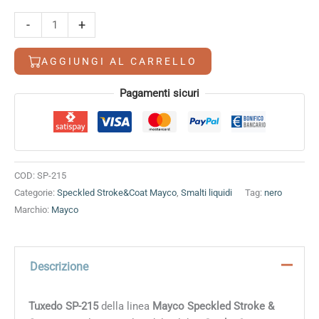
Tuxedo
-
+
quantità
AGGIUNGI AL CARRELLO
Alternative:
Pagamenti sicuri
COD:
SP-215
Categorie:
Speckled Stroke&Coat Mayco
,
Smalti liquidi
Tag:
nero
Marchio:
Mayco
Descrizione
Tuxedo SP-215
della linea
Mayco Speckled Stroke &