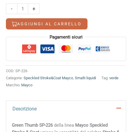
Green
-
+
Thumb
quantità
AGGIUNGI AL CARRELLO
Alternative:
Pagamenti sicuri
COD:
SP-226
Categorie:
Speckled Stroke&Coat Mayco
,
Smalti liquidi
Tag:
verde
Marchio:
Mayco
Descrizione
Green Thumb SP-226
della linea
Mayco Speckled