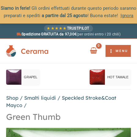
Siamo in ferie!
Gli ordini effettuati durante questo periodo saranno
preparati e spediti
a partire dal 25 agosto
! Buona estate!
Ignora
Vai
★
★
★
★
★
TRUSTPILOT
al
Spedizione GRATUITA da 97,00€
(per ordini entro i 20 chili)
contenuto
Cerama
MENU
GRAPEL
HOT TAMALE
Shop
/
Smalti liquidi
/
Speckled Stroke&Coat
Mayco
/
Green Thumb