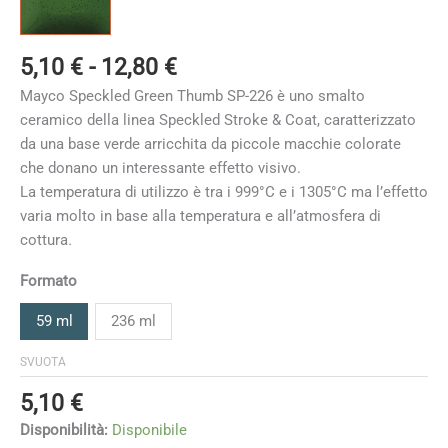
Fascia
5,10
€
-
12,80
€
di
Mayco Speckled Green Thumb SP-226 è uno smalto
prezzo:
ceramico della linea Speckled Stroke & Coat, caratterizzato
da
da una base verde arricchita da piccole macchie colorate
5,10 €
che donano un interessante effetto visivo.
a
La temperatura di utilizzo è tra i 999°C e i 1305°C ma l’effetto
12,80 €
varia molto in base alla temperatura e all’atmosfera di
cottura
.
Formato
59 ml
236 ml
SVUOTA
5,10
€
Disponibilità:
Disponibile