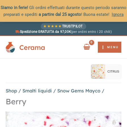
Siamo in ferie!
Gli ordini effettuati durante questo periodo saranno
preparati e spediti
a partire dal 25 agosto
! Buona estate!
Ignora
Vai
★
★
★
★
★
TRUSTPILOT
al
Spedizione GRATUITA da 97,00€
(per ordini entro i 20 chili)
contenuto
Cerama
MENU
CITRUS
Shop
/
Smalti liquidi
/
Snow Gems Mayco
/
Berry