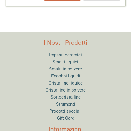
I Nostri Prodotti
Impasti ceramici
Smalti liquidi
Smalti in polvere
Engobbi liquidi
Cristalline liquide
Cristalline in polvere
Sottocristalline
Strumenti
Prodotti speciali
Gift Card
Informazioni