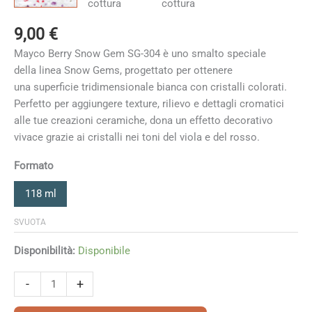
9,00
€
Mayco Berry Snow Gem SG-304 è uno smalto speciale
della linea Snow Gems, progettato per ottenere
una superficie tridimensionale bianca con cristalli colorati.
Perfetto per aggiungere texture, rilievo e dettagli cromatici
alle tue creazioni ceramiche, dona un effetto decorativo
vivace grazie ai cristalli nei toni del viola e del rosso.
Formato
118 ml
SVUOTA
Disponibilità:
Disponibile
Berry
-
+
quantità