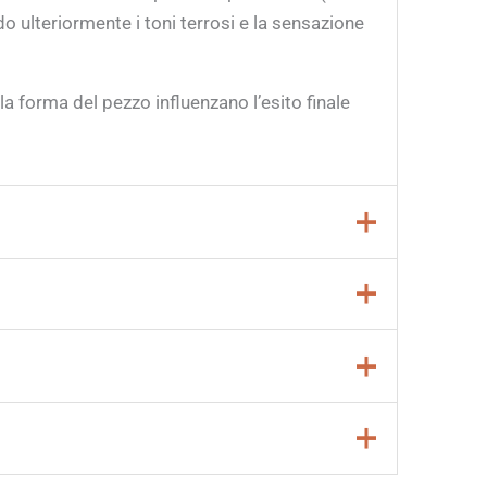
o ulteriormente i toni terrosi e la sensazione
a forma del pezzo influenzano l’esito finale
biano colore. Prima dell’uso si consiglia di
accessorio decorativo a scelta (spugna, timbro,
alore e una quantità adeguata di ossigeno
e si utilizzando altri smalti;
dinnerware)
quando applicati su
impasti di
 ventaglio largo e morbido;
pplicata nella stessa direzione. Quando