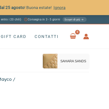
 dal 25 agosto
! Buona estate!
Ignora
 entro i 20 chili)
Consegna in 3 - 5 giorni
·
Scopri di più →
GIFT CARD
CONTATTI
SAHARA SANDS
Mayco
/