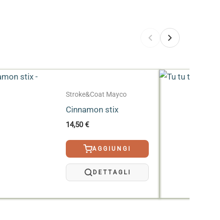
i texture irregolari può rendere difficoltosa
ggiamenti del manufatto nel tempo
.
 superficiale viene eliminata tramite cotture
on assorbono acqua.
nell’ultimo terzo inferiore per limitare le
er il dinnerware, si consiglia di consultare la
on altri smalti.
Stroke&Coat Mayco
Cinnamon stix
14,50
€
AGGIUNGI
DETTAGLI