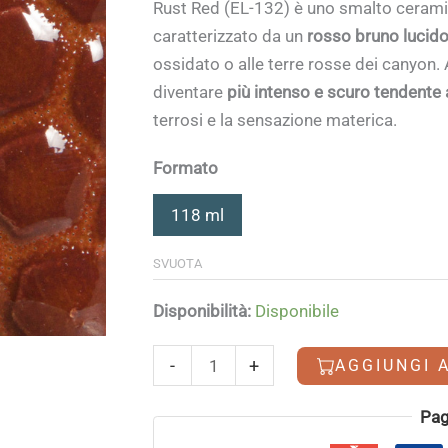
Rust Red (EL-132) è uno smalto cerami
caratterizzato da un
rosso bruno lucido
ossidato o alle terre rosse dei canyon.
diventare
più intenso e scuro tendente
terrosi e la sensazione materica.
Formato
118 ml
SVUOTA
Disponibilità:
Disponibile
Rust
-
+
AGGIUNGI 
Red
quantità
Alternative:
Pag