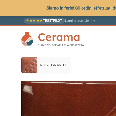
Siamo in ferie!
Gli ordini effettuati
Vai
Leggi le recensioni →
★
★
★
★
★
TRUSTPILOT
al
Cerama
contenuto
DIAMO COLORE ALLA TUA CREATIVITÀ
ROSE GRANITE