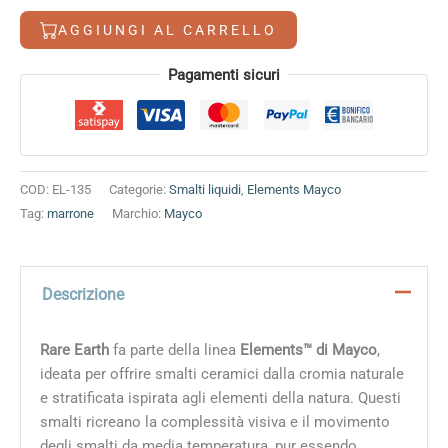
quantità
AGGIUNGI AL CARRELLO
Alternative:
Pagamenti sicuri
COD:
EL-135
Categorie:
Smalti liquidi
,
Elements Mayco
Tag:
marrone
Marchio:
Mayco
Descrizione
Rare Earth
fa parte della linea
Elements™ di Mayco
,
ideata per offrire smalti ceramici dalla cromia naturale
e stratificata ispirata agli elementi della natura. Questi
smalti ricreano la complessità visiva e il movimento
degli smalti da media temperatura, pur essendo