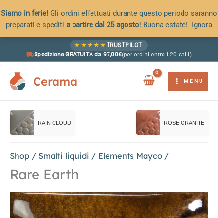
Siamo in ferie!
Gli ordini effettuati durante questo periodo saranno
preparati e spediti
a partire dal 25 agosto
! Buona estate!
Ignora
Vai
★
★
★
★
★
TRUSTPILOT
al
Spedizione GRATUITA da 97,00€
(per ordini entro i 20 chili)
contenuto
Cerama
MENU
RAIN CLOUD
ROSE GRANITE
Shop
/
Smalti liquidi
/
Elements Mayco
/
Rare Earth