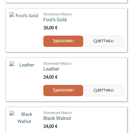
produzione finale, soprattutto in caso di
Elements™ ACMI Dinnerware Information (PDF Mayco)
sovrapposizioni con altri smalti.
Stoneware Mayco
Fool’s Gold
26,00
€
AGGIUNGI
DETTAGLI
Stoneware Mayco
Leather
24,00
€
AGGIUNGI
DETTAGLI
Stoneware Mayco
Black Walnut
24,00
€