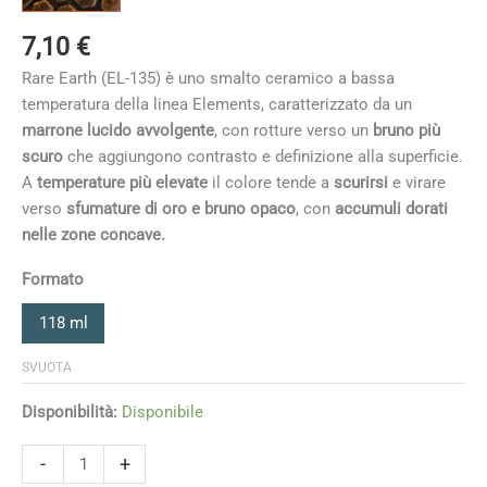
7,10
€
Rare Earth (EL-135) è uno smalto ceramico a bassa
temperatura della linea Elements, caratterizzato da un
marrone lucido avvolgente
, con rotture verso un
bruno più
scuro
che aggiungono contrasto e definizione alla superficie.
A
temperature più elevate
il colore tende a
scurirsi
e virare
verso
sfumature di oro e bruno opaco
, con
accumuli dorati
nelle zone concave.
Formato
118 ml
SVUOTA
Disponibilità:
Disponibile
Rare
-
+
Earth