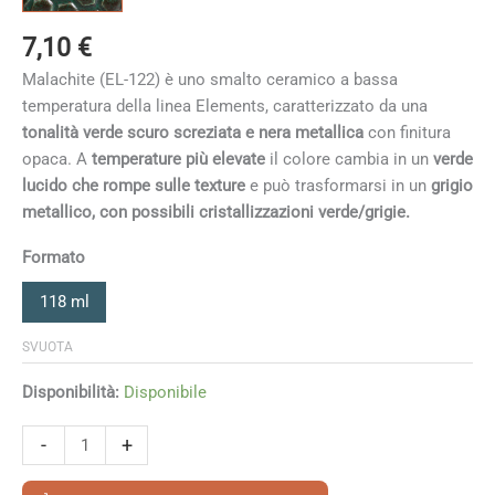
7,10
€
Malachite (EL-122) è uno smalto ceramico a bassa
temperatura della linea Elements, caratterizzato da una
tonalità verde scuro screziata e nera metallica
con finitura
opaca. A
temperature più elevate
il colore cambia in un
verde
lucido che rompe sulle texture
e può trasformarsi in un
grigio
metallico, con possibili cristallizzazioni verde/grigie.
Formato
118 ml
SVUOTA
Disponibilità:
Disponibile
Malachite
-
+
quantità