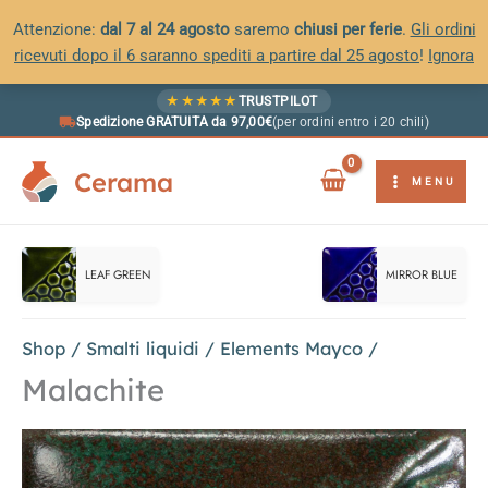
Attenzione:
dal 7 al 24 agosto
saremo
chiusi per ferie
.
Gli ordini
ricevuti dopo il 6 saranno spediti a partire dal 25 agosto
!
Ignora
Vai
★
★
★
★
★
TRUSTPILOT
al
Spedizione GRATUITA da 97,00€
(per ordini entro i 20 chili)
contenuto
Cerama
MENU
LEAF GREEN
MIRROR BLUE
Shop
/
Smalti liquidi
/
Elements Mayco
/
Malachite