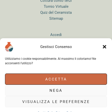
Cottura conto terzi
Tornio Virtuale
Quiz del Ceramista
Sitemap
Accedi
Gestisci Consenso
Utilizziamo i cookie responsabilmente. Al massimo li coloriamo! Ne
acconsenti l'utilizzo?
Instagram
WhatsApp
Facebook
ACCETTA
NEGA
Cerama s.r.l.
- via del Mandrione 63, 00181 Roma (Italy) - Partita IVA
18179961000 - Copyright © 2026
VISUALIZZA LE PREFERENZE