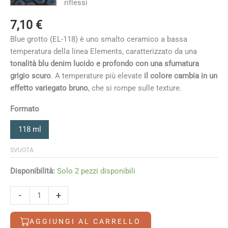
7,10
€
Blue grotto (EL-118) è uno smalto ceramico a bassa
temperatura della linea Elements, caratterizzato da una
tonalità blu denim lucido e profondo con una sfumatura
grigio scuro
. A temperature più elevate
il colore cambia in un
effetto variegato bruno
, che si rompe sulle texture.
Formato
118 ml
SVUOTA
Disponibilità:
Solo 2 pezzi disponibili
Blue
-
+
Grotto
quantità
AGGIUNGI AL CARRELLO