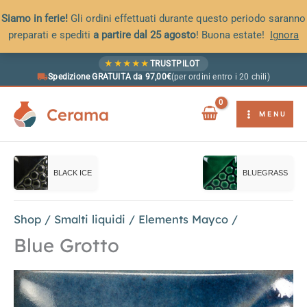
Siamo in ferie!
Gli ordini effettuati durante questo periodo saranno
preparati e spediti
a partire dal 25 agosto
! Buona estate!
Ignora
Vai
★
★
★
★
★
TRUSTPILOT
al
Spedizione GRATUITA da 97,00€
(per ordini entro i 20 chili)
contenuto
Cerama
MENU
BLACK ICE
BLUEGRASS
Shop
/
Smalti liquidi
/
Elements Mayco
/
Blue Grotto