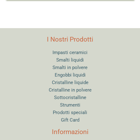
I Nostri Prodotti
Impasti ceramici
Smalti liquidi
Smalti in polvere
Engobbi liquidi
Cristalline liquide
Cristalline in polvere
Sottocristalline
Strumenti
Prodotti speciali
Gift Card
Informazioni