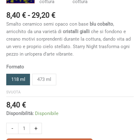
Fascia
8,40
€
-
29,20
€
di
Smalto ceramico semi opaco con base
blu cobalto
,
prezzo:
arricchito da una varietà di
cristalli gialli
che si fondono e
da
creano motivi sorprendenti durante la cottura, dando vita ad
8,40 €
un vero e proprio cielo stellato. Starry Night trasforma ogni
a
pezzo in un’opera d’arte vibrante.
29,20 €
Formato
118 ml
473 ml
SVUOTA
8,40
€
Disponibilità:
Disponibile
Starry
-
+
Night