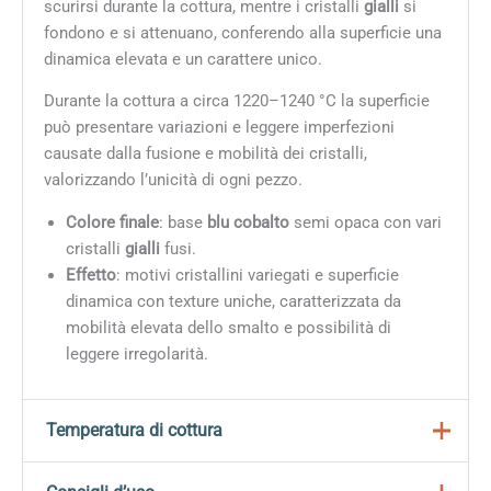
scurirsi durante la cottura, mentre i cristalli
gialli
si
fondono e si attenuano, conferendo alla superficie una
dinamica elevata e un carattere unico.
Durante la cottura a circa 1220–1240 °C la superficie
può presentare variazioni e leggere imperfezioni
causate dalla fusione e mobilità dei cristalli,
valorizzando l’unicità di ogni pezzo.
Colore finale
: base
blu cobalto
semi opaca con vari
cristalli
gialli
fusi.
Effetto
: motivi cristallini variegati e superficie
dinamica con texture uniche, caratterizzata da
mobilità elevata dello smalto e possibilità di
leggere irregolarità.
Temperatura di cottura
Gli smalti della linea
Jungle Gems
sono progettati per