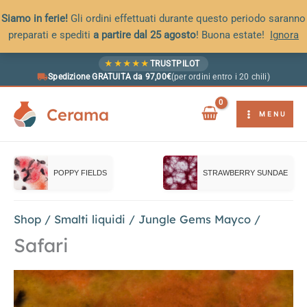
Siamo in ferie!
Gli ordini effettuati durante questo periodo saranno
preparati e spediti
a partire dal 25 agosto
! Buona estate!
Ignora
Vai
★
★
★
★
★
TRUSTPILOT
al
Spedizione GRATUITA da 97,00€
(per ordini entro i 20 chili)
contenuto
Cerama
MENU
POPPY FIELDS
STRAWBERRY SUNDAE
Shop
/
Smalti liquidi
/
Jungle Gems Mayco
/
Safari