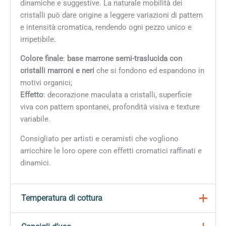
dinamiche e suggestive. La naturale mobilità dei
cristalli può dare origine a leggere variazioni di pattern
e intensità cromatica, rendendo ogni pezzo unico e
irripetibile.
Colore finale
:
base marrone semi-traslucida con
cristalli marroni e neri
che si fondono ed espandono in
motivi organici;
Effetto
: decorazione maculata a cristalli, superficie
viva con pattern spontanei, profondità visiva e texture
variabile.
Consigliato per artisti e ceramisti che vogliono
arricchire le loro opere con effetti cromatici raffinati e
dinamici.
Temperatura di cottura
Gli smalti della linea
Jungle Gems
sono progettati per