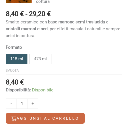
Fascia
8,40
€
-
29,20
€
di
Smalto ceramico con
base marrone semi-traslucida
e
prezzo:
cristalli marroni e neri
, per effetti maculati naturali e sempre
da
unici in cottura.
8,40 €
a
Formato
29,20 €
118 ml
473 ml
SVUOTA
8,40
€
Disponibilità:
Disponibile
Safari
-
+
quantità
AGGIUNGI AL CARRELLO