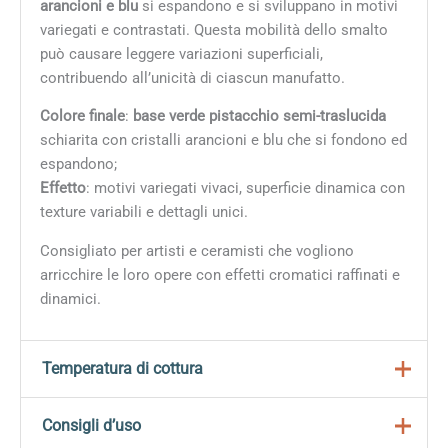
arancioni e blu
si espandono e si sviluppano in motivi
variegati e contrastati. Questa mobilità dello smalto
può causare leggere variazioni superficiali,
contribuendo all’unicità di ciascun manufatto.
Colore finale
:
base verde pistacchio semi-traslucida
schiarita con cristalli arancioni e blu che si fondono ed
espandono;
Effetto
: motivi variegati vivaci, superficie dinamica con
texture variabili e dettagli unici.
Consigliato per artisti e ceramisti che vogliono
arricchire le loro opere con effetti cromatici raffinati e
dinamici.
Temperatura di cottura
Gli smalti della linea
Jungle Gems
sono progettati per
Consigli d’uso
maturare in cotture a bassa temperatura, in particolare