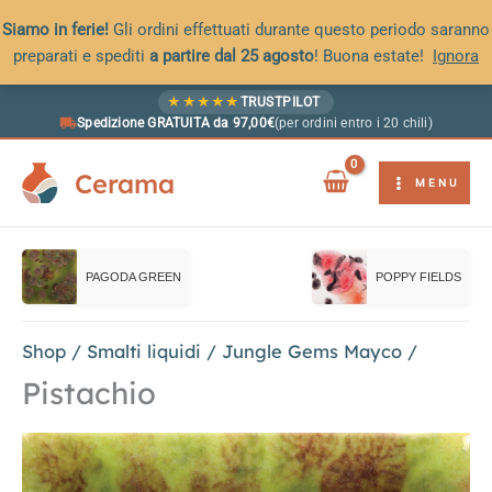
Siamo in ferie!
Gli ordini effettuati durante questo periodo saranno
preparati e spediti
a partire dal 25 agosto
! Buona estate!
Ignora
Vai
★
★
★
★
★
TRUSTPILOT
al
Spedizione GRATUITA da 97,00€
(per ordini entro i 20 chili)
contenuto
Cerama
MENU
PAGODA GREEN
POPPY FIELDS
Shop
/
Smalti liquidi
/
Jungle Gems Mayco
/
Pistachio