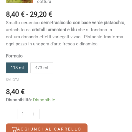
Fascia
8,40
€
-
29,20
€
di
Smalto ceramico
semi-traslucido con base verde pistacchio
,
prezzo:
arricchito da
cristalli arancioni e blu
che si fondono in
da
cottura donando effetti variegati vivaci. Pistachio trasforma
8,40 €
ogni pezzo in un’opera d’arte fresca e dinamica.
a
29,20 €
Formato
118 ml
473 ml
SVUOTA
8,40
€
Disponibilità:
Disponibile
Pistachio
-
+
quantità
AGGIUNGI AL CARRELLO