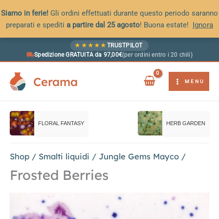
Siamo in ferie!
Gli ordini effettuati durante questo periodo saranno
preparati e spediti
a partire dal 25 agosto
! Buona estate!
Ignora
Vai
★
★
★
★
★
TRUSTPILOT
al
Spedizione GRATUITA da 97,00€
(per ordini entro i 20 chili)
contenuto
Cerama
MENU
FLORAL FANTASY
HERB GARDEN
Shop
/
Smalti liquidi
/
Jungle Gems Mayco
/
Frosted Berries