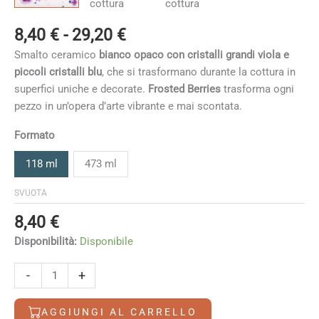
Fascia
8,40
€
-
29,20
€
di
Smalto ceramico
bianco opaco con cristalli grandi viola e
prezzo:
piccoli cristalli blu
, che si trasformano durante la cottura in
da
superfici uniche e decorate.
Frosted Berries
trasforma ogni
8,40 €
pezzo in un’opera d’arte vibrante e mai scontata.
a
29,20 €
Formato
118 ml
473 ml
SVUOTA
8,40
€
Disponibilità:
Disponibile
Frosted
-
+
Berries
quantità
AGGIUNGI AL CARRELLO