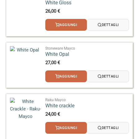
smalto
non è adatto all’applicazione su oggetti che
White Gloss
verranno utilizzati per contenere cibi o bevande
, in
26,00
€
quanto
non garantisce la sicurezza alimentare
.
AGGIUNGI
DETTAGLI
Stoneware Mayco
White Opal
27,00
€
AGGIUNGI
DETTAGLI
Raku Mayco
White crackle
24,00
€
AGGIUNGI
DETTAGLI