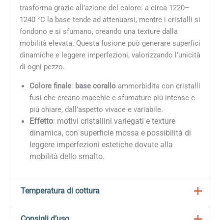
trasforma grazie all’azione del calore: a circa 1220–
1240 °C la base tende ad attenuarsi, mentre i cristalli si
fondono e si sfumano, creando una texture dalla
mobilità elevata. Questa fusione può generare superfici
dinamiche e leggere imperfezioni, valorizzando l’unicità
di ogni pezzo.
Colore finale
:
base corallo
ammorbidita con cristalli
fusi che creano macchie e sfumature più intense e
più chiare, dall’aspetto vivace e variabile.
Effetto
: motivi cristallini variegati e texture
dinamica, con superficie mossa e possibilità di
leggere imperfezioni estetiche dovute alla
mobilità dello smalto.
Temperatura di cottura
Gli smalti della linea
Jungle Gems
sono progettati per
Consigli d’uso