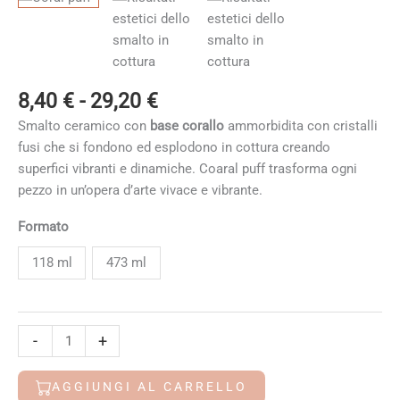
Fascia
8,40
€
-
29,20
€
di
Smalto ceramico con
base corallo
ammorbidita con cristalli
prezzo:
fusi che si fondono ed esplodono in cottura creando
da
superfici vibranti e dinamiche. Coaral puff trasforma ogni
8,40 €
pezzo in un’opera d’arte vivace e vibrante.
a
29,20 €
Formato
118 ml
473 ml
Coral
-
+
puff
quantità
AGGIUNGI AL CARRELLO