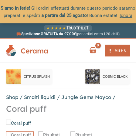
Siamo in ferie!
Gli ordini effettuati durante questo periodo saranno
preparati e spediti
a partire dal 25 agosto
! Buona estate!
Ignora
Vai
★
★
★
★
★
TRUSTPILOT
al
Spedizione GRATUITA da 97,00€
(per ordini entro i 20 chili)
contenuto
Cerama
MENU
CITRUS SPLASH
COSMIC BLACK
Shop
/
Smalti liquidi
/
Jungle Gems Mayco
/
Coral puff