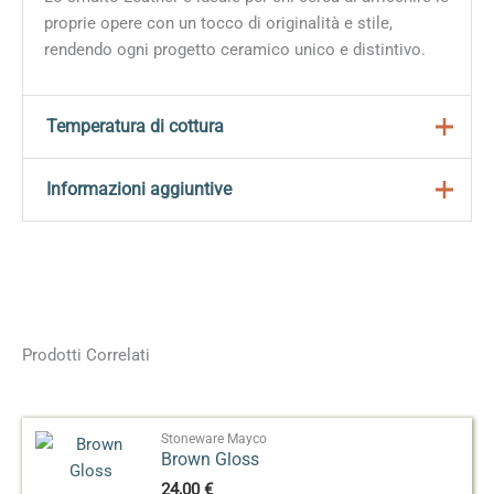
proprie opere con un tocco di originalità e stile,
rendendo ogni progetto ceramico unico e distintivo.
Temperatura di cottura
Si consiglia di cuocere tra 950°C e 1000°C per risultati
Informazioni aggiuntive
ottimali e uniformità del colore.
Peso
0,180 kg
Dimensioni
5 × 5 × 9 cm
118 ml, 473 ml, 3,78 L,
Prodotti Correlati
Formato
11,35 L, 19 L
Effetto
Speciale
Stoneware Mayco
Brown Gloss
24,00
€