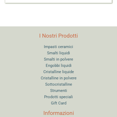
I Nostri Prodotti
Impasti ceramici
Smalti liquidi
Smalti in polvere
Engobbi liquidi
Cristalline liquide
Cristalline in polvere
Sottocristalline
Strumenti
Prodotti speciali
Gift Card
Informazioni