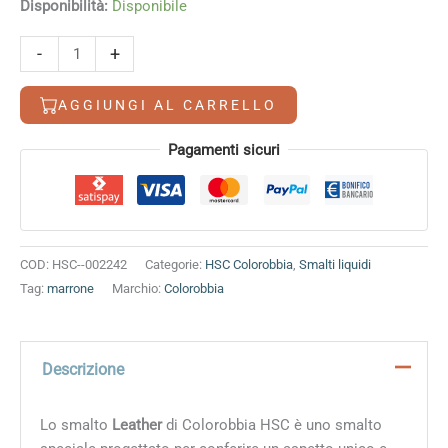
prezzo
prezzo
Disponibilità:
Disponibile
originale
attuale
era:
è:
Leather
-
+
8,20 €.
7,40 €.
quantità
AGGIUNGI AL CARRELLO
Alternative:
Pagamenti sicuri
COD:
HSC--002242
Categorie:
HSC Colorobbia
,
Smalti liquidi
Tag:
marrone
Marchio:
Colorobbia
Descrizione
Lo smalto
Leather
di Colorobbia HSC è uno smalto