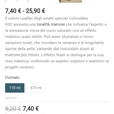
Fascia
7,40
€
-
25,90
€
di
Il colore Leather degli smalti speciali Colorobbia
prezzo:
HSC
presenta una
tonalità marrone
che richiama l’aspetto e
da
la sensazione visiva del cuoio naturale, con un effetto
7,40 €
materico quasi tattile. Può avere sfumature o micro-
a
variazioni tonali, che ricordano le venature e le irregolarità
25,90 €
variando dal cioccolato scuro al
tipiche della pelle,
marrone più chiaro.
L’effetto finale si distingue per la sua
resa materica, conferendo un aspetto organico e autentico ai
progetti ceramici.
Formato
118 ml
473 ml
SVUOTA
Il
Il
8,20
€
7,40
€