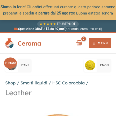
Siamo in ferie!
Gli ordini effettuati durante questo periodo saranno
preparati e spediti
a partire dal 25 agosto
! Buona estate!
Ignora
Vai
★
★
★
★
★
TRUSTPILOT
al
Spedizione GRATUITA da 97,00€
(per ordini entro i 20 chili)
contenuto
Cerama
MENU
In offerta!
JEANS
LEMON
Shop
/
Smalti liquidi
/
HSC Colorobbia
/
Leather