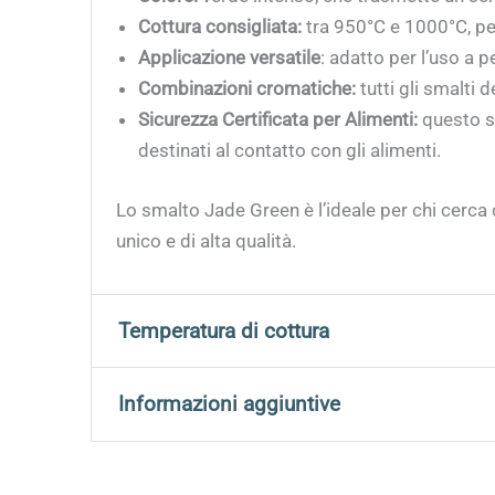
Cottura consigliata:
tra 950°C e 1000°C, per 
Applicazione versatile
: adatto per l’uso a 
Combinazioni cromatiche:
tutti gli smalti 
Sicurezza Certificata per Alimenti:
questo s
destinati al contatto con gli alimenti.
Lo smalto Jade Green è l’ideale per chi cerca
unico e di alta qualità.
Temperatura di cottura
Si consiglia di cuocere tra 950°C e 1000°C per 
Informazioni aggiuntive
Peso
0,740 kg