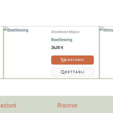
 11,35 L, 19 L
Stoneware Mayco
Beetlewing
26,00
€
AGGIUNGI
DETTAGLI
azioni
Risorse