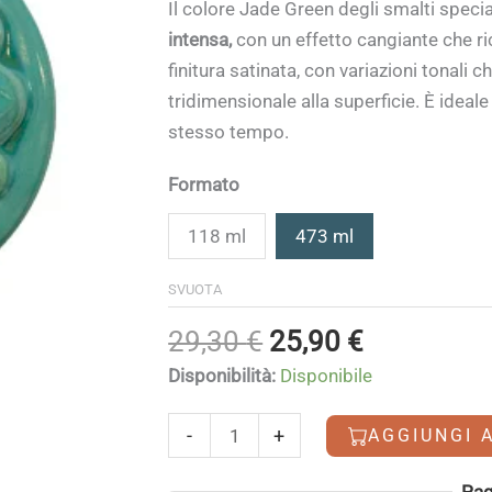
di
Il colore
Jade Green
degli smalti specia
prezzo:
intensa,
con un effetto cangiante che ri
da
finitura satinata, con variazioni tonali
7,40 €
tridimensionale alla superficie. È ideale
a
stesso tempo.
25,90 €
Formato
118 ml
473 ml
SVUOTA
Il
Il
29,30
€
25,90
€
prezzo
prezzo
Disponibilità:
Disponibile
originale
attuale
era:
è:
Jade
-
+
AGGIUNGI 
29,30 €.
25,90 €.
Green
quantità
Alternative:
Pag