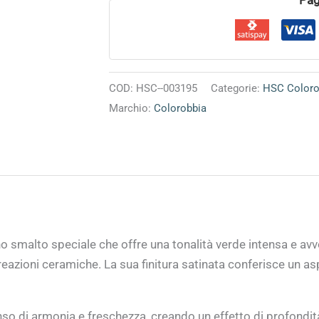
COD:
HSC--003195
Categorie:
HSC Coloro
Marchio:
Colorobbia
 smalto speciale che offre una tonalità verde intensa e avv
creazioni ceramiche. La sua finitura satinata conferisce un as
so di armonia e freschezza, creando un effetto di profondit