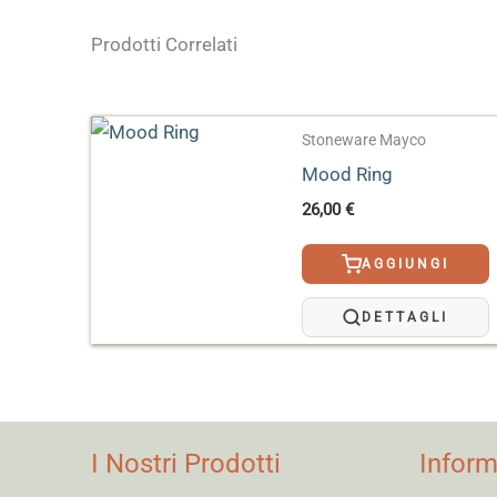
Prodotti Correlati
Dimensioni
8 × 8 × 11 cm
Formato
118 ml, 473 ml, 3,78 L,
Stoneware Mayco
Effetto
Speciale
Mood Ring
26,00
€
AGGIUNGI
DETTAGLI
I Nostri Prodotti
Inform