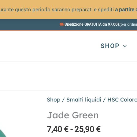
 durante questo periodo saranno preparati e spediti
a partire
Spedizione GRATUITA da 97,00€
(per ordini
SHOP
Shop
/
Smalti liquidi
/
HSC Color
Jade Green
Fascia
7,40
€
-
25,90
€