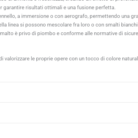
garantire risultati ottimali e una fusione perfetta.
pennello, a immersione o con aerografo, permettendo una gra
della linea si possono mescolare fra loro o con smalti bianch
malto è privo di piombo e conforme alle normative di sicurez
 di valorizzare le proprie opere con un tocco di colore natur
risultati ottimali e uniformità del colore.