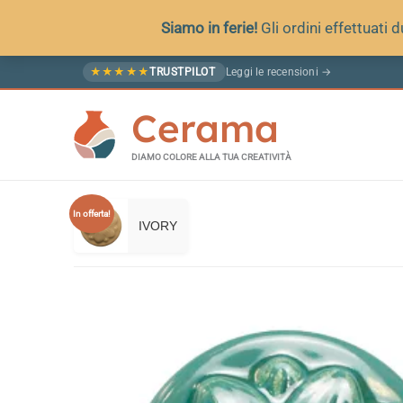
Siamo in ferie!
Gli ordini effettuati
Vai
Leggi le recensioni →
★
★
★
★
★
TRUSTPILOT
al
Cerama
contenuto
DIAMO COLORE ALLA TUA CREATIVITÀ
In offerta!
IVORY