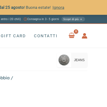
 dal 25 agosto
! Buona estate!
Ignora
 entro i 20 chili)
Consegna in 3 - 5 giorni
·
Scopri di più →
GIFT CARD
CONTATTI
JEANS
obbia
/