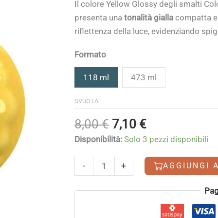
di
Il colore Yellow Glossy degli smalti Co
prezzo:
presenta una
tonalità gialla
compatta e l
da
riflettenza della luce, evidenziando spi
7,10 €
a
Formato
25,60 €
118 ml
473 ml
SVUOTA
Il
Il
8,00
€
7,10
€
prezzo
prezzo
Disponibilità:
Solo 3 pezzi disponibili
originale
attuale
era:
è:
Yellow
-
+
AGGIUNGI 
8,00 €.
7,10 €.
Glossy
quantità
Alternative:
Pag