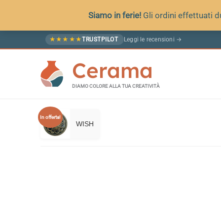
Siamo in ferie!
Gli ordini effettuati
Vai
Leggi le recensioni →
★
★
★
★
★
TRUSTPILOT
al
Cerama
contenuto
DIAMO COLORE ALLA TUA CREATIVITÀ
In offerta!
WISH