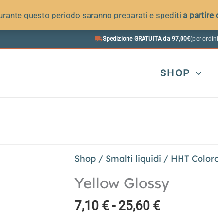
 durante questo periodo saranno preparati e spediti
a partire
Spedizione GRATUITA da 97,00€
(per ordini
SHOP
Shop
/
Smalti liquidi
/
HHT Color
Yellow Glossy
Fascia
7,10
€
-
25,60
€