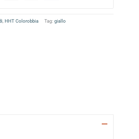
di
,
HHT Colorobbia
Tag:
giallo