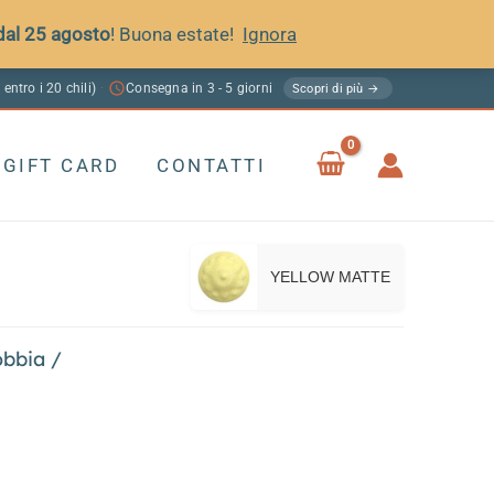
 dal 25 agosto
! Buona estate!
Ignora
 entro i 20 chili)
Consegna in 3 - 5 giorni
·
Scopri di più →
GIFT CARD
CONTATTI
YELLOW MATTE
obbia
/