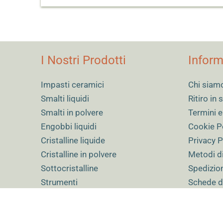
I Nostri Prodotti
Inform
Impasti ceramici
Chi siam
Smalti liquidi
Ritiro in
Smalti in polvere
Termini e
Engobbi liquidi
Cookie P
Cristalline liquide
Privacy P
Cristalline in polvere
Metodi d
Sottocristalline
Spedizio
Strumenti
Schede d
Prodotti speciali
Iscriviti 
Gift Card
Contatti