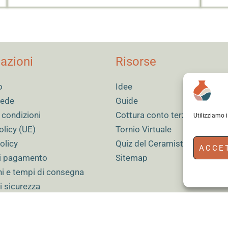
azioni
Risorse
o
Idee
 sede
Guide
 condizioni
Cottura conto terzi
Utilizziamo 
olicy (UE)
Tornio Virtuale
olicy
Quiz del Ceramista
ACCE
i pagamento
Sitemap
ni e tempi di consegna
i sicurezza
Accedi
alla newsletter