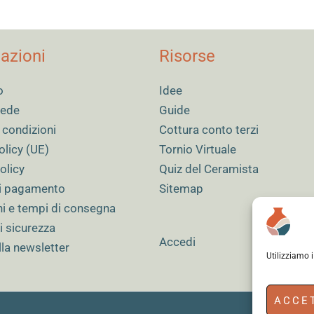
azioni
Risorse
o
Idee
 sede
Guide
 condizioni
Cottura conto terzi
olicy (UE)
Tornio Virtuale
olicy
Quiz del Ceramista
i pagamento
Sitemap
ni e tempi di consegna
i sicurezza
Accedi
alla newsletter
Utilizziamo 
ACCE