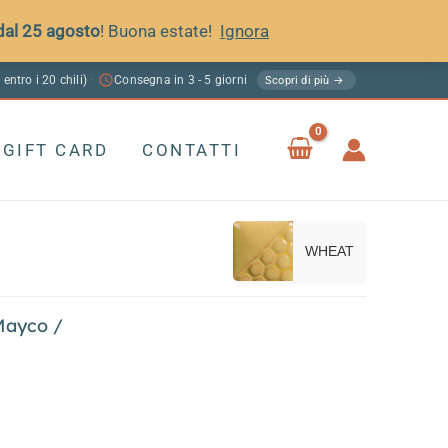
 dal 25 agosto
! Buona estate!
Ignora
 entro i 20 chili)
Consegna in 3 - 5 giorni
·
Scopri di più →
GIFT CARD
CONTATTI
WHEAT
Mayco
/