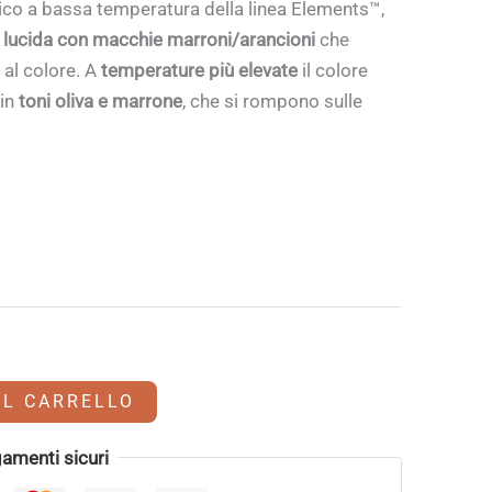
ico a bassa temperatura della linea Elements™,
o lucida con macchie marroni/arancioni
che
al colore. A
temperature più elevate
il colore
 in
toni oliva e marrone
, che si rompono sulle
AL CARRELLO
amenti sicuri