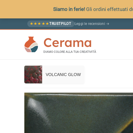
Siamo in ferie!
Gli ordini effettuati
Vai
Leggi le recensioni →
★
★
★
★
★
TRUSTPILOT
al
Cerama
contenuto
DIAMO COLORE ALLA TUA CREATIVITÀ
VOLCANIC GLOW