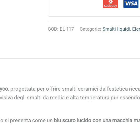
COD:
EL-117
Categorie:
Smalti liquidi
,
Ele
yco
, progettata per offrire smalti ceramici dall’estetica ricc
visiva degli smalti da media e alta temperatura pur essendo u
to si presenta come un
blu scuro lucido con una macchia m