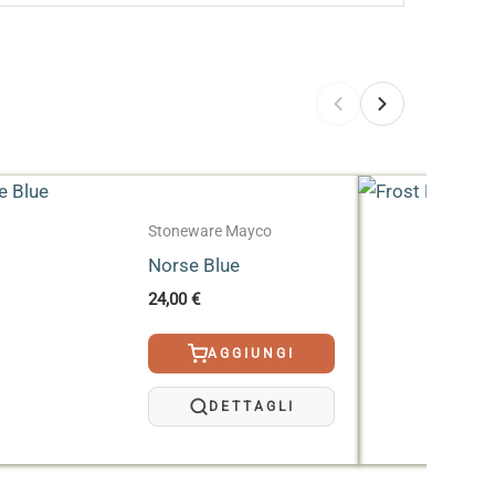
pplicata nella stessa direzione. Quando
i texture irregolari può rendere difficoltosa
ggiamenti del manufatto nel tempo
.
 superficiale viene eliminata tramite cotture
on assorbono acqua.
nell’ultimo terzo inferiore per limitare le
er il dinnerware, si consiglia di consultare la
on altri smalti.
Stoneware Mayco
Norse Blue
24,00
€
AGGIUNGI
DETTAGLI