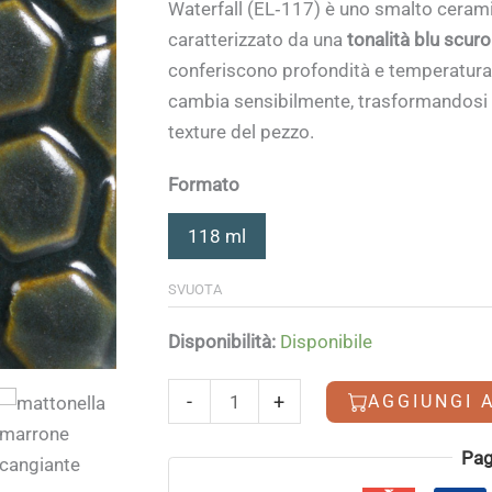
Waterfall (EL‑117) è uno smalto ceram
caratterizzato da una
tonalità blu scur
conferiscono profondità e temperatura 
cambia sensibilmente, trasformandosi
texture del pezzo.
Formato
118 ml
SVUOTA
Disponibilità:
Disponibile
Waterfall
-
+
AGGIUNGI 
quantità
Alternative:
Pag