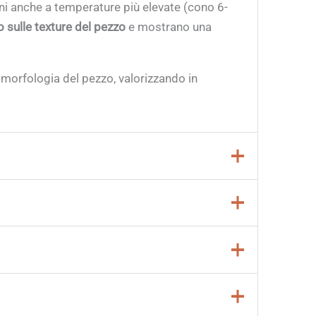
ni anche a temperature più elevate (cono 6-
 sulle texture del pezzo
e mostrano una
 morfologia del pezzo, valorizzando in
biano colore. Prima dell’uso si consiglia di
accessorio decorativo a scelta (spugna, timbro,
alore e una quantità adeguata di ossigeno
e si utilizzando altri smalti;
dinnerware)
quando applicati su
impasti di
 ventaglio largo e morbido;