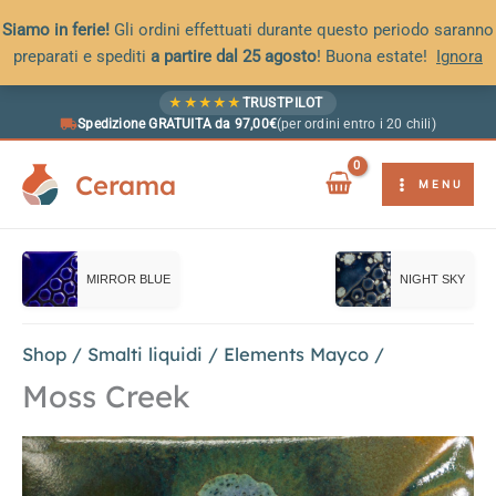
Siamo in ferie!
Gli ordini effettuati durante questo periodo saranno
preparati e spediti
a partire dal 25 agosto
! Buona estate!
Ignora
Vai
★
★
★
★
★
TRUSTPILOT
al
Spedizione GRATUITA da 97,00€
(per ordini entro i 20 chili)
contenuto
Cerama
MENU
MIRROR BLUE
NIGHT SKY
Shop
/
Smalti liquidi
/
Elements Mayco
/
Moss Creek