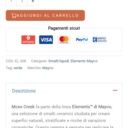
-
+
Creek
quantità
AGGIUNGI AL CARRELLO
Alternative:
Pagamenti sicuri
COD:
EL-208
Categorie:
Smalti liquidi
,
Elements Mayco
Tag:
verde
Marchio:
Mayco
Descrizione
Moss Creek
fa parte della linea
Elements™ di Mayco,
una selezione di smalti ceramici studiata per creare
superfici naturali, stratificate e ricche di variazioni
cromatiche. Questa gamma è pensata per replicare la