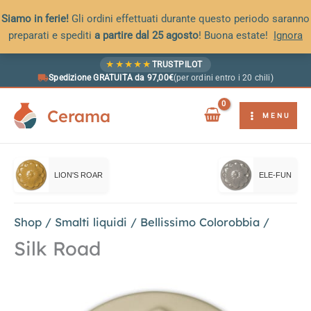
Siamo in ferie!
Gli ordini effettuati durante questo periodo saranno
preparati e spediti
a partire dal 25 agosto
! Buona estate!
Ignora
Vai
★
★
★
★
★
TRUSTPILOT
al
Spedizione GRATUITA da 97,00€
(per ordini entro i 20 chili)
contenuto
Cerama
MENU
LION'S ROAR
ELE-FUN
Shop
/
Smalti liquidi
/
Bellissimo Colorobbia
/
Silk Road