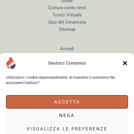
Guide
Cottura conto terzi
Tornio Virtuale
Quiz del Ceramista
Sitemap
Accedi
Gestisci Consenso
Utilizziamo i cookie responsabilmente. Al massimo li coloriamo! Ne
acconsenti l'utilizzo?
Instagram
WhatsApp
Facebook
ACCETTA
NEGA
Cerama s.r.l.
- via del Mandrione 63, 00181 Roma (Italy) - Partita IVA
18179961000 - Copyright © 2026
VISUALIZZA LE PREFERENZE