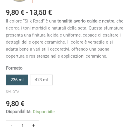
Fascia
9,80
€
-
13,50
€
di
Il colore “Silk Road” è una
tonalità avorio calda e neutra
, che
prezzo:
ricorda i toni morbidi e naturali della seta. Questa sfumatura
da
presenta una finitura lucida e uniforme, capace di esaltare i
9,80 €
dettagli delle opere ceramiche. Il colore è versatile e si
a
adatta bene a vari stili decorativi, offrendo una buona
13,50 €
copertura e resistenza nelle applicazioni ceramiche.
Formato
236 ml
473 ml
SVUOTA
9,80
€
Disponibilità:
Disponibile
Silk
-
+
Road