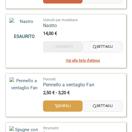
Utensili per modellare
Nastro
14,00
€
ESAURITO
ESAURITO
DETTAGLI
Vai alla lista d'attesa
Pennelli
Pennello a ventaglio Fan
Fascia
2,50
€
-
3,20
€
di
prezzo:
SCEGLI
DETTAGLI
da
2,50 €
a
3,20 €
Strumenti