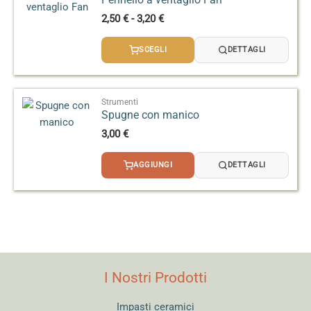
Fascia
2,50
€
-
3,20
€
di
prezzo:
SCEGLI
DETTAGLI
da
2,50 €
a
3,20 €
Strumenti
Spugne con manico
3,00
€
AGGIUNGI
DETTAGLI
I Nostri Prodotti
Impasti ceramici