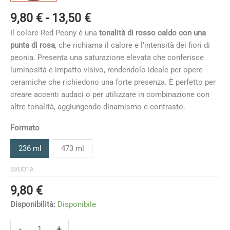
Fascia
9,80
€
-
13,50
€
di
Il colore Red Peony è una
tonalità di rosso caldo
con una
prezzo:
punta di rosa
, che richiama il calore e l’intensità dei fiori di
da
peonia. Presenta una saturazione elevata che conferisce
9,80 €
luminosità e impatto visivo, rendendolo ideale per opere
a
ceramiche che richiedono una forte presenza. È perfetto per
13,50 €
creare accenti audaci o per utilizzare in combinazione con
altre tonalità, aggiungendo dinamismo e contrasto.
Formato
236 ml
473 ml
SVUOTA
9,80
€
Disponibilità:
Disponibile
Red
-
+