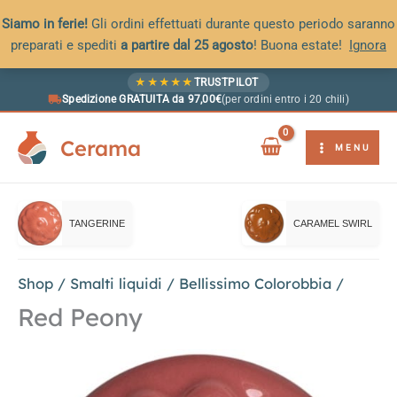
Siamo in ferie!
Gli ordini effettuati durante questo periodo saranno
preparati e spediti
a partire dal 25 agosto
! Buona estate!
Ignora
Vai
★
★
★
★
★
TRUSTPILOT
al
Spedizione GRATUITA da 97,00€
(per ordini entro i 20 chili)
contenuto
Cerama
MENU
TANGERINE
CARAMEL SWIRL
Shop
/
Smalti liquidi
/
Bellissimo Colorobbia
/
Red Peony