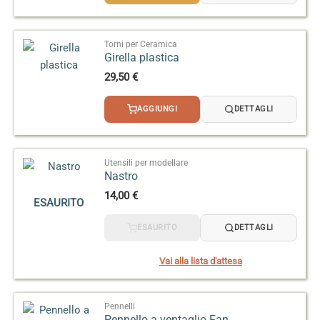
3,50 €
a
14,50 €
Torni per Ceramica
Girella plastica
29,50
€
AGGIUNGI
DETTAGLI
Utensili per modellare
Nastro
14,00
€
ESAURITO
ESAURITO
DETTAGLI
Vai alla lista d'attesa
Pennelli
Pennello a ventaglio Fan