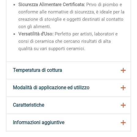
Sicurezza Alimentare Certificata:
Privo di piombo e
conforme alle normative di sicurezza, è ideale per la
creazione di stoviglie e oggetti destinati al contatto
con gli alimenti.
Versatilità d’Uso:
Perfetto per artisti, laboratori e
corsi di ceramica che cercano risultati di alta
qualità su vari supporti ceramici.
Temperatura di cottura
Per ottenere risultati ottimali è fondamentale seguire
Modalità di applicazione ed utilizzo
la temperatura di cottura raccomandata, che si colloca
tra
955° e 1250° C (1751° – 2282° Fahrenheit)
.
Adatti per tutti i tipi di decorazione con i seguenti
Caratteristiche
strumenti:
Questa gamma di temperatura permette una corretta
fusione dello smalto, garantendo una finitura brillante e
Subito
pronti per l’uso
, senza preparazioni
Informazioni aggiuntive
Pennello
durevole. Assicurati di monitorare attentamente il
aggiuntive
Drops
forno e di effettuare una calibrazione adeguata per