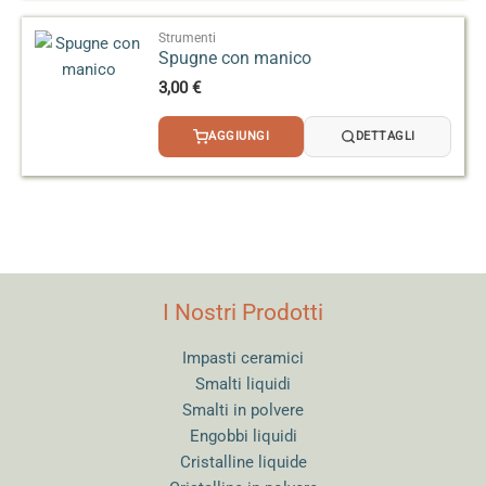
a
3,20 €
Strumenti
Spugne con manico
3,00
€
AGGIUNGI
DETTAGLI
I Nostri Prodotti
Impasti ceramici
Smalti liquidi
Smalti in polvere
Engobbi liquidi
Cristalline liquide