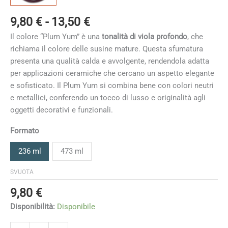
Fascia
9,80
€
-
13,50
€
di
Il colore “Plum Yum” è una
tonalità di viola profondo
, che
prezzo:
richiama il colore delle susine mature. Questa sfumatura
da
presenta una qualità calda e avvolgente, rendendola adatta
9,80 €
per applicazioni ceramiche che cercano un aspetto elegante
a
e sofisticato. Il Plum Yum si combina bene con colori neutri
13,50 €
e metallici, conferendo un tocco di lusso e originalità agli
oggetti decorativi e funzionali.
Formato
236 ml
473 ml
SVUOTA
9,80
€
Disponibilità:
Disponibile
Plum