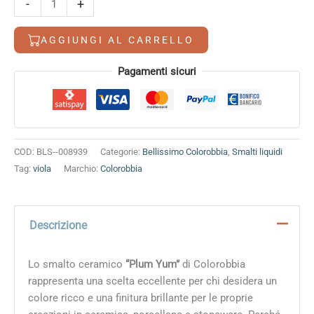
-
+
Yum
quantità
AGGIUNGI AL CARRELLO
Alternative:
Pagamenti sicuri
COD:
BLS--008939
Categorie:
Bellissimo Colorobbia
,
Smalti liquidi
Tag:
viola
Marchio:
Colorobbia
Descrizione
Lo smalto ceramico
“Plum Yum”
di Colorobbia
rappresenta una scelta eccellente per chi desidera un
colore ricco e una finitura brillante per le proprie