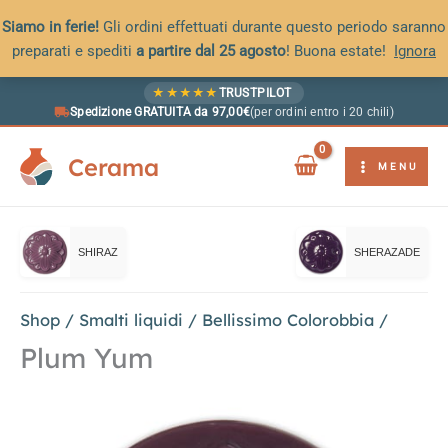
Siamo in ferie!
Gli ordini effettuati durante questo periodo saranno
preparati e spediti
a partire dal 25 agosto
! Buona estate!
Ignora
Vai
★
★
★
★
★
TRUSTPILOT
al
Spedizione GRATUITA da 97,00€
(per ordini entro i 20 chili)
contenuto
Cerama
MENU
SHIRAZ
SHERAZADE
Shop
/
Smalti liquidi
/
Bellissimo Colorobbia
/
Plum Yum