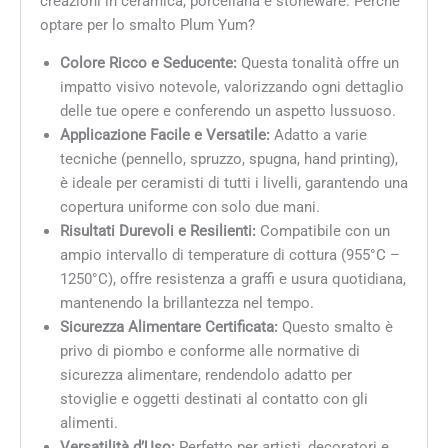
creazioni in ceramica, porcellana e stoneware. Perché
optare per lo smalto Plum Yum?
Colore Ricco e Seducente:
Questa tonalità offre un
impatto visivo notevole, valorizzando ogni dettaglio
delle tue opere e conferendo un aspetto lussuoso.
Applicazione Facile e Versatile:
Adatto a varie
tecniche (pennello, spruzzo, spugna, hand printing),
è ideale per ceramisti di tutti i livelli, garantendo una
copertura uniforme con solo due mani.
Risultati Durevoli e Resilienti:
Compatibile con un
ampio intervallo di temperature di cottura (955°C –
1250°C), offre resistenza a graffi e usura quotidiana,
mantenendo la brillantezza nel tempo.
Sicurezza Alimentare Certificata:
Questo smalto è
privo di piombo e conforme alle normative di
sicurezza alimentare, rendendolo adatto per
stoviglie e oggetti destinati al contatto con gli
alimenti.
Versatilità d’Uso:
Perfetto per artisti, decoratori e