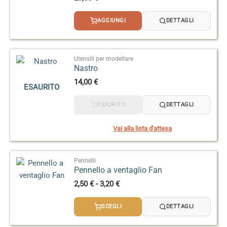
AGGIUNGI
DETTAGLI
Utensili per modellare
Nastro
14,00
€
ESAURITO
ESAURITO
DETTAGLI
Vai alla lista d'attesa
Pennelli
Pennello a ventaglio Fan
Fascia
2,50
€
-
3,20
€
di
prezzo:
SCEGLI
DETTAGLI
da
2,50 €