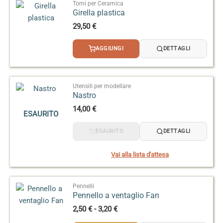
14,50 €
Torni per Ceramica
Girella plastica
29,50
€
AGGIUNGI
DETTAGLI
Utensili per modellare
Nastro
14,00
€
ESAURITO
ESAURITO
DETTAGLI
Vai alla lista d'attesa
Pennelli
Pennello a ventaglio Fan
Fascia
2,50
€
-
3,20
€
di