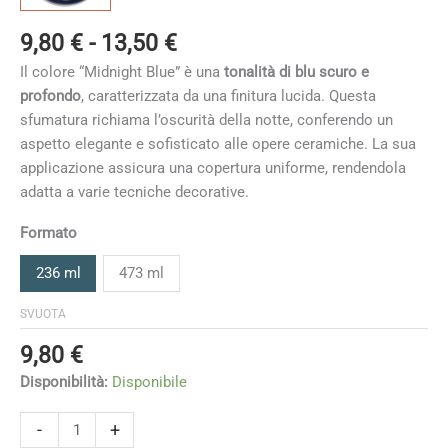
Fascia
9,80
€
-
13,50
€
di
Il colore “Midnight Blue” è una
tonalità di blu scuro e
prezzo:
profondo
, caratterizzata da una finitura lucida. Questa
da
sfumatura richiama l’oscurità della notte, conferendo un
9,80 €
aspetto elegante e sofisticato alle opere ceramiche. La sua
a
applicazione assicura una copertura uniforme, rendendola
13,50 €
adatta a varie tecniche decorative.
Formato
236 ml
473 ml
SVUOTA
9,80
€
Disponibilità:
Disponibile
Midnight
-
+
Blue