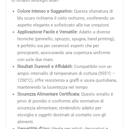
lo smalto Midnight Blue?
Colore Intenso e Suggestivo:
Questa sfumatura di
blu scuro richiama il cielo notturno, conferendo un
aspetto elegante e sofisticato alle tue creazioni.
Applicazione Facile e Versatile:
Adatto a diverse
tecniche (pennello, spruzzo, spugna, hand printing),
è perfetto sia per ceramisti esperti che per
principianti, assicurando una copertura uniforme
con sole due mani.
Risultati Durevoli e Affidabili:
Compatibile con un
ampio intervallo di temperature di cottura (955°C –
1250°C), offre resistenza a graffi e usura quotidiana,
mantenendo la lucentezza nel tempo.
Sicurezza Alimentare Certificata:
Questo smalto è
privo di piombo e conforme alle normative di
sicurezza alimentare, rendendolo adatto per
stoviglie e oggetti destinati al contatto con gli
alimenti.
Versatilità d’Uso:
Ideale per artisti, decoratori e