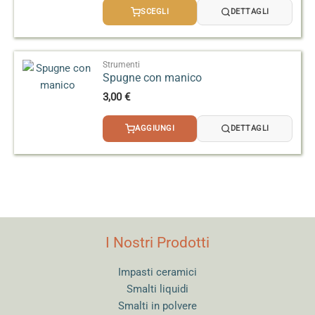
prezzo:
SCEGLI
DETTAGLI
da
2,50 €
a
3,20 €
Strumenti
Spugne con manico
3,00
€
AGGIUNGI
DETTAGLI
I Nostri Prodotti
Impasti ceramici
Smalti liquidi
Smalti in polvere