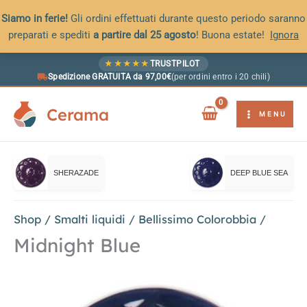
Siamo in ferie!
Gli ordini effettuati durante questo periodo saranno
preparati e spediti
a partire dal 25 agosto
! Buona estate!
Ignora
Vai
★
★
★
★
★
TRUSTPILOT
al
Spedizione GRATUITA da 97,00€
(per ordini entro i 20 chili)
contenuto
Cerama
MENU
SHERAZADE
DEEP BLUE SEA
Shop
/
Smalti liquidi
/
Bellissimo Colorobbia
/
Midnight Blue