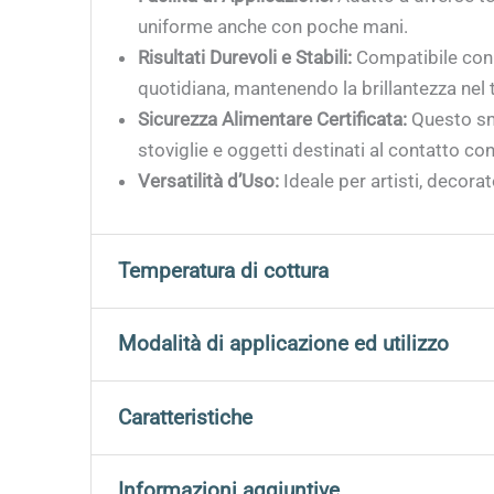
uniforme anche con poche mani.
Risultati Durevoli e Stabili:
Compatibile con u
quotidiana, mantenendo la brillantezza nel
Sicurezza Alimentare Certificata:
Questo sma
stoviglie e oggetti destinati al contatto con 
Versatilità d’Uso:
Ideale per artisti, decorat
Temperatura di cottura
Per ottenere risultati ottimali è fondamental
Modalità di applicazione ed utilizzo
Fahrenheit)
.
Adatti per tutti i tipi di decorazione con i seg
Caratteristiche
Questa gamma di temperatura permette una corr
attentamente il forno e di effettuare una calib
Pennello
apprezzare al meglio le qualità funzionali di
Subito
pronti per l’uso
, senza preparazioni 
Informazioni aggiuntive