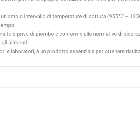
n ampio intervallo di temperature di cottura (955°C – 1250°
 tempo.
lto è privo di piombo e conforme alle normative di sicure
gli alimenti.
ori e laboratori, è un prodotto essenziale per ottenere risulta
e seguire la temperatura di cottura raccomandata, che si col
uenti strumenti:
etta fusione dello smalto, garantendo una finitura brillant
razione adeguata per evitare eventuali difetti nel prodotto f
 questo smalto ceramico.
aggiuntive