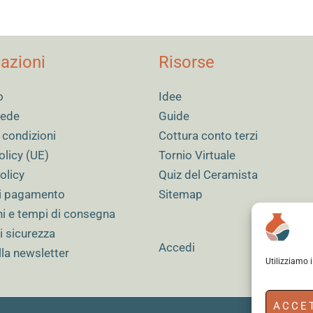
azioni
Risorse
o
Idee
 sede
Guide
 condizioni
Cottura conto terzi
olicy (UE)
Tornio Virtuale
olicy
Quiz del Ceramista
i pagamento
Sitemap
ni e tempi di consegna
i sicurezza
Accedi
alla newsletter
Utilizziamo 
ACCE