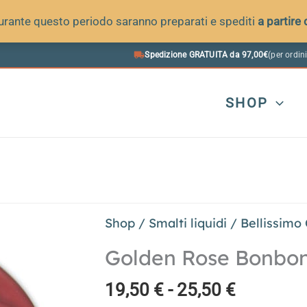
 durante questo periodo saranno preparati e spediti
a partire
Spedizione GRATUITA da 97,00€
(per ordini
SHOP
Shop
/
Smalti liquidi
/
Bellissimo
Golden Rose Bonbo
Fascia
19,50
€
-
25,50
€