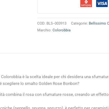
COD:
BLS--003913
Categorie:
Bellissimo 
Marchio:
Colorobbia
 Colorobbia è la scelta ideale per chi desidera una sfumatur
ché scegliere lo smalto Golden Rose Bonbon?
tà combina il rosa con sfumature rosse, creando un effetto v
cniche (pennello, spugna, spruzzo), è perfetto per ceramisti 