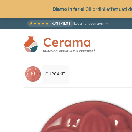
Siamo in ferie!
Gli ordini effettuati
Vai
Leggi le recensioni →
★
★
★
★
★
TRUSTPILOT
al
Cerama
contenuto
DIAMO COLORE ALLA TUA CREATIVITÀ
CUPCAKE