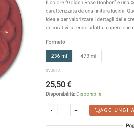
di
Il colore “Golden Rose Bonbon” è una
c
prezzo:
caratterizzata da una finitura lucida. Qu
da
ideale per valorizzare i dettagli delle c
19,50 €
decorativi la rende adatta a opere che 
a
25,50 €
Formato
236 ml
473 ml
SVUOTA
25,50
€
Disponibilità:
Disponibile
Golden
-
+
AGGIUNGI 
Rose
Bonbon
Alternative:
Pag
quantità