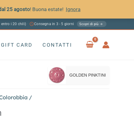
 dal 25 agosto
! Buona estate!
Ignora
 entro i 20 chili)
Consegna in 3 - 5 giorni
·
Scopri di più →
GIFT CARD
CONTATTI
GOLDEN PINKTINI
 Colorobbia
/
n