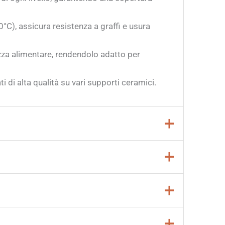
C), assicura resistenza a graffi e usura
zza alimentare, rendendolo adatto per
ti di alta qualità su vari supporti ceramici.
loca tra
955° e 1250° C (1751° – 2282°
e e durevole. Assicurati di monitorare
inale. Seguendo queste indicazioni, potrai