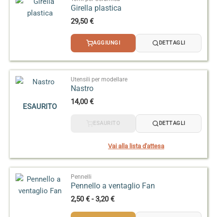
Girella plastica
29,50
€
AGGIUNGI
DETTAGLI
Utensili per modellare
Nastro
14,00
€
ESAURITO
ESAURITO
DETTAGLI
Vai alla lista d'attesa
Pennelli
Pennello a ventaglio Fan
Fascia
2,50
€
-
3,20
€
di