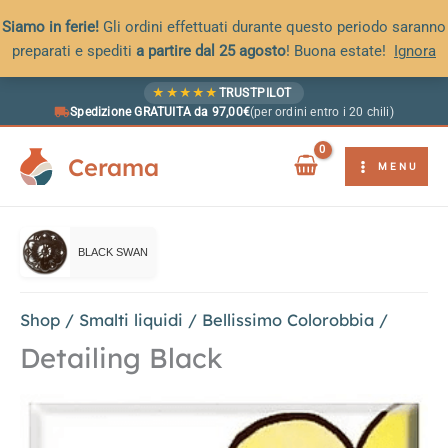
Siamo in ferie!
Gli ordini effettuati durante questo periodo saranno
preparati e spediti
a partire dal 25 agosto
! Buona estate!
Ignora
Vai
★
★
★
★
★
TRUSTPILOT
al
Spedizione GRATUITA da 97,00€
(per ordini entro i 20 chili)
contenuto
Cerama
MENU
BLACK SWAN
Shop
/
Smalti liquidi
/
Bellissimo Colorobbia
/
Detailing Black