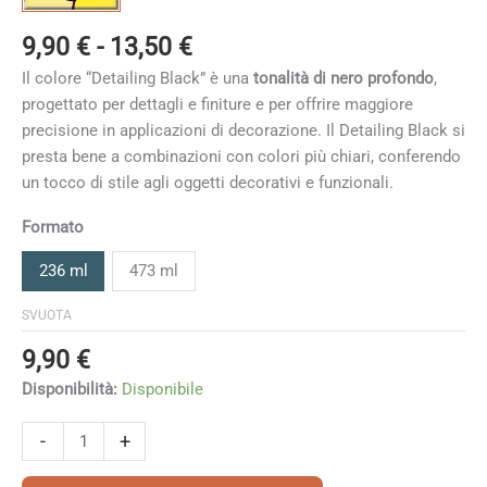
Fascia
9,90
€
-
13,50
€
di
Il colore “Detailing Black” è una
tonalità di nero profondo
,
prezzo:
progettato per dettagli e finiture e per offrire maggiore
da
precisione in applicazioni di decorazione. Il Detailing Black si
9,90 €
presta bene a combinazioni con colori più chiari, conferendo
a
un tocco di stile agli oggetti decorativi e funzionali.
13,50 €
Formato
236 ml
473 ml
SVUOTA
9,90
€
Disponibilità:
Disponibile
Detailing
-
+
Black
quantità