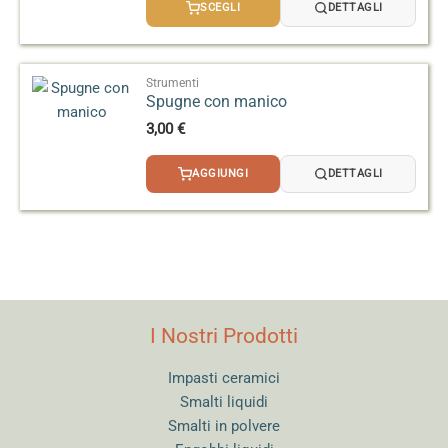
prezzo:
SCEGLI
DETTAGLI
da
2,50 €
a
3,20 €
Strumenti
Spugne con manico
3,00
€
AGGIUNGI
DETTAGLI
I Nostri Prodotti
Impasti ceramici
Smalti liquidi
Smalti in polvere