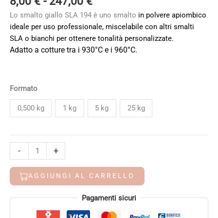
Fascia
8,00
€
-
247,00
€
di
Lo smalto giallo SLA 194 è uno smalto
in polvere apiombico
prezzo:
ideale per uso professionale, miscelabile con altri smalti
da
SLA o bianchi per ottenere tonalità personalizzate.
8,00 €
Adatto a cotture tra i 930°C e i 960°C.
a
247,00 €
Formato
0,500 kg
1 kg
5 kg
25 kg
SLA
-
+
194
Giallo
AGGIUNGI AL CARRELLO
quantità
Alternative:
Pagamenti sicuri