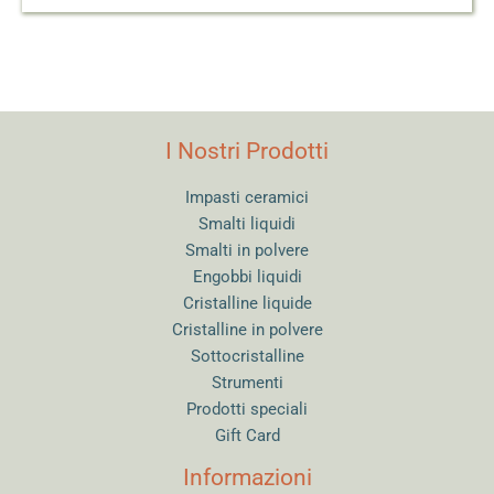
I Nostri Prodotti
Impasti ceramici
Smalti liquidi
Smalti in polvere
Engobbi liquidi
Cristalline liquide
Cristalline in polvere
Sottocristalline
Strumenti
Prodotti speciali
Gift Card
Informazioni