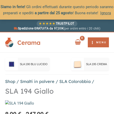
Siamo in ferie!
Gli ordini effettuati durante questo periodo saranno
preparati e spediti
a partire dal 25 agosto
! Buona estate!
Ignora
Vai
★
★
★
★
★
TRUSTPILOT
al
Spedizione GRATUITA da 97,00€
(per ordini entro i 20 chili)
contenuto
Cerama
MENU
SLA 190 BLU LUCIDO
SLA 195 CREMA
Shop
/
Smalti in polvere
/
SLA Colorobbia
/
SLA 194 Giallo