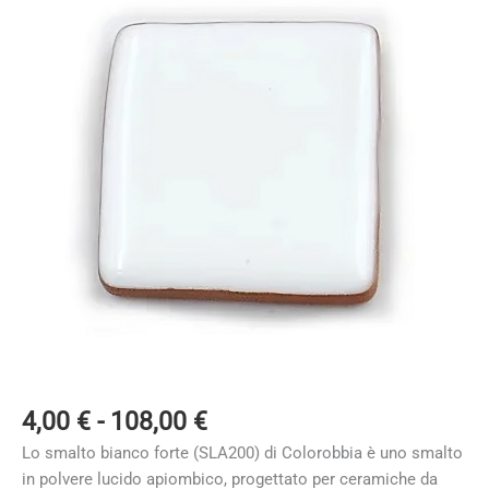
Fascia
4,00
€
-
108,00
€
di
Lo smalto bianco forte (SLA200) di Colorobbia è uno smalto
prezzo:
in polvere lucido apiombico, progettato per ceramiche da