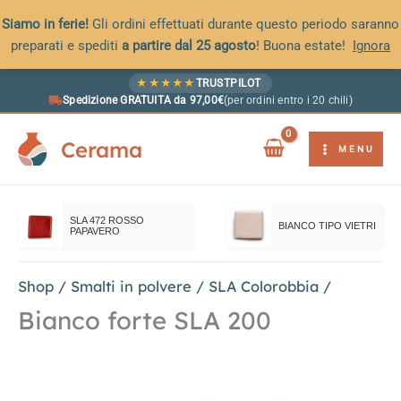
Siamo in ferie!
Gli ordini effettuati durante questo periodo saranno
preparati e spediti
a partire dal 25 agosto
! Buona estate!
Ignora
Vai
★
★
★
★
★
TRUSTPILOT
al
Spedizione GRATUITA da 97,00€
(per ordini entro i 20 chili)
contenuto
Cerama
MENU
SLA 472 ROSSO
BIANCO TIPO VIETRI
PAPAVERO
Shop
/
Smalti in polvere
/
SLA Colorobbia
/
Bianco forte SLA 200