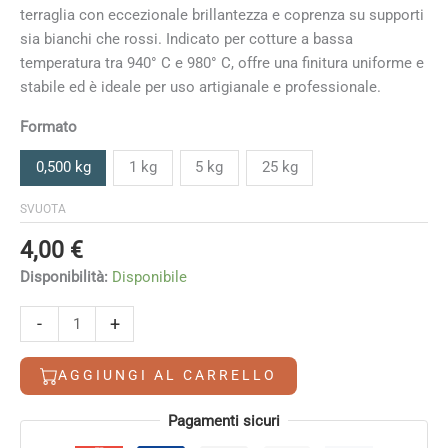
da
terraglia con eccezionale brillantezza e coprenza su supporti
4,00 €
sia bianchi che rossi. Indicato per cotture a bassa
a
temperatura tra 940° C e 980° C, offre una finitura uniforme e
108,00 €
stabile ed è ideale per uso artigianale e professionale.
Formato
0,500 kg
1 kg
5 kg
25 kg
SVUOTA
4,00
€
Disponibilità:
Disponibile
Bianco
-
+
forte
SLA
AGGIUNGI AL CARRELLO
200
quantità
Alternative:
Pagamenti sicuri