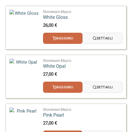
Rapporto di miscelazione indicativo: circa 800–900
Stoneware Mayco
g di acqua per 1 kg di smalto in polvere, da regolare
White Gloss
in base alla tecnica applicativa e alla consistenza
26,00
€
desiderata.
AGGIUNGI
DETTAGLI
Stoneware Mayco
White Opal
27,00
€
AGGIUNGI
DETTAGLI
Stoneware Mayco
Pink Pearl
27,00
€