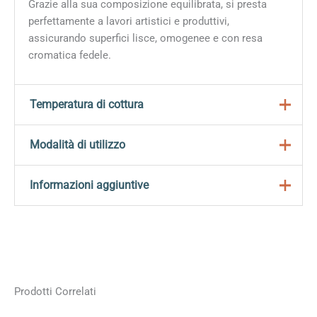
Grazie alla sua composizione equilibrata, si presta
perfettamente a lavori artistici e produttivi,
assicurando superfici lisce, omogenee e con resa
cromatica fedele.
Temperatura di cottura
Intervallo consigliato: 940–980°C
Modalità di utilizzo
Miscelare accuratamente la polvere SLA200 con
Informazioni aggiuntive
acqua fino a ottenere una sospensione fluida e
omogenea.
Peso
0,5 kg
Filtrare la miscela con un setaccio per eliminare
Dimensioni
10 × 15 × 5 cm
eventuali grumi.
Formato
0,500 kg, 1 kg, 5 kg, 25 kg
Applicare a spugna, ad immersione oppure con
Prodotti Correlati
aerografo, in caso di uso professionale.
Effetto
Lucido