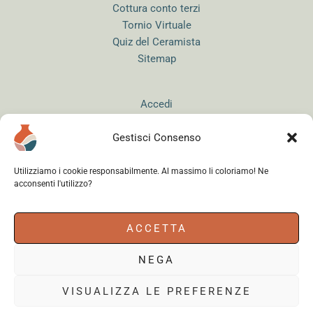
Cottura conto terzi
Tornio Virtuale
Quiz del Ceramista
Sitemap
Accedi
Gestisci Consenso
Utilizziamo i cookie responsabilmente. Al massimo li coloriamo! Ne
acconsenti l'utilizzo?
Instagram
WhatsApp
Facebook
ACCETTA
NEGA
Cerama s.r.l.
- via del Mandrione 63, 00181 Roma (Italy) - Partita IVA
18179961000 - Copyright © 2026
VISUALIZZA LE PREFERENZE