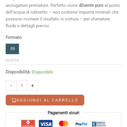
asciugature premature. Perfetto come
diluente puro
al posto
dell’acqua di rubinetto – non contiene impurità minerali che
possono rovinare il risultato in cottura – per sfumature
fluide e dettagli precisi.
Formato
59
SVUOTA
Disponibilità:
Disponibile
Thin
-
+
'N
Shade
AGGIUNGI AL CARRELLO
AS957
Medium
Alternative:
Pagamenti sicuri
Diluente
Mayco