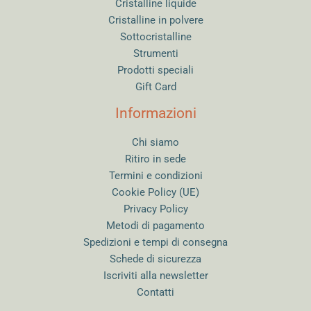
Cristalline liquide
Asciugatura: 24 ore all’aria. Pulisci con acqua e
Cristalline in polvere
sapone;
Sottocristalline
Cottura: medium neutro, sparisce lasciando solo il
Strumenti
pigmento base;
Prodotti speciali
Effetti speciali: Wax Resist per bordi netti, Clear
Gift Card
Coat per lucidatura protettiva;
Pennelli: pre-tratta con un diluente generico;
Informazioni
Rendimento: 59 ml per centinaia di usi. Testa
sempre su campioni.
Chi siamo
Ritiro in sede
Termini e condizioni
Cookie Policy (UE)
Privacy Policy
Metodi di pagamento
Spedizioni e tempi di consegna
Schede di sicurezza
Iscriviti alla newsletter
Contatti