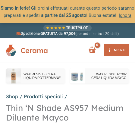
Siamo in ferie!
Gli ordini effettuati durante questo periodo saranno
preparati e spediti
a partire dal 25 agosto
! Buona estate!
Ignora
Vai
★
★
★
★
★
TRUSTPILOT
al
Spedizione GRATUITA da 97,00€
(per ordini entro i 20 chili)
contenuto
Cerama
MENU
WAX RESIST - CERA
WAX RESIST AC302
LIQUIDA POTTERMANS'
CERA LIQUIDA MAYCO
Shop
/
Prodotti speciali
/
Thin ‘N Shade AS957 Medium
Diluente Mayco