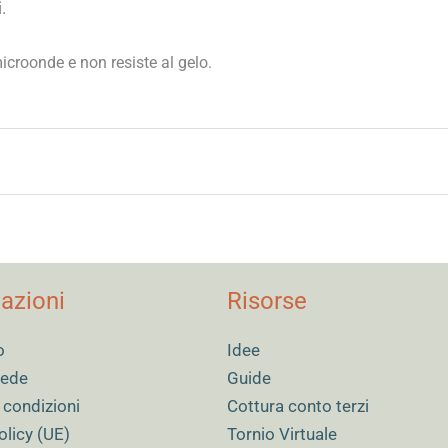
.
icroonde e non resiste al gelo.
azioni
Risorse
, kit per fornetto medio
o
Idee
 sede
Guide
 condizioni
Cottura conto terzi
olicy (UE)
Tornio Virtuale