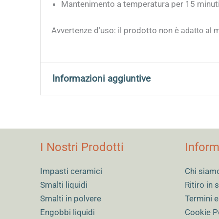
Mantenimento a temperatura per 15 minuti
Avvertenze d’uso: il prodotto non è
adatto al m
Informazioni aggiuntive
Peso
0,300 kg
Dimensioni
10 × 12 × 9 cm
I Nostri Prodotti
Inform
Dimensioni
Kit per fornetto grande
Impasti ceramici
Chi siam
Smalti liquidi
Ritiro in
Smalti in polvere
Termini e
Engobbi liquidi
Cookie P