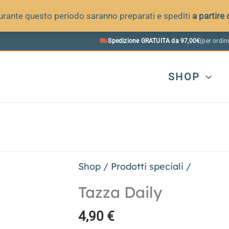
 durante questo periodo saranno preparati e spediti
a partire
Spedizione GRATUITA da 97,00€
(per ordini
SHOP
Shop
/
Prodotti speciali
/
Tazza Daily
4,90
€