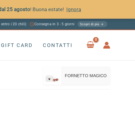
 dal 25 agosto
! Buona estate!
Ignora
 entro i 20 chili)
Consegna in 3 - 5 giorni
·
Scopri di più →
GIFT CARD
CONTATTI
FORNETTO MAGICO