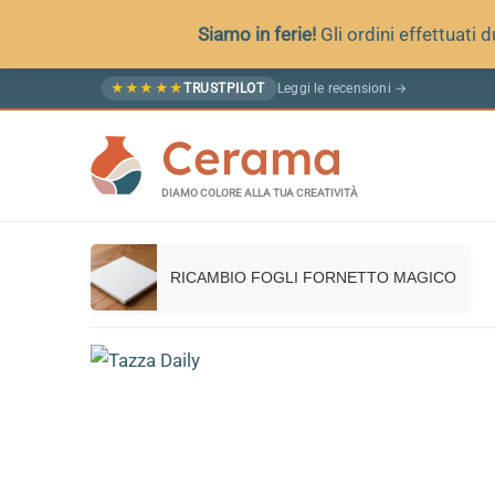
Siamo in ferie!
Gli ordini effettuati
Vai
Leggi le recensioni →
★
★
★
★
★
TRUSTPILOT
al
Cerama
contenuto
DIAMO COLORE ALLA TUA CREATIVITÀ
RICAMBIO FOGLI FORNETTO MAGICO