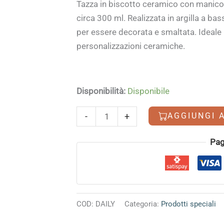
Tazza in biscotto ceramico con manico,
circa 300 ml. Realizzata in argilla a ba
per essere decorata e smaltata. Ideale p
personalizzazioni ceramiche.
Disponibilità:
Disponibile
Tazza
AGGIUNGI 
-
+
Daily
quantità
Pag
COD:
DAILY
Categoria:
Prodotti speciali