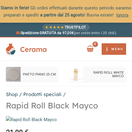
Siamo in ferie!
Gli ordini effettuati durante questo periodo saranno
preparati e spediti
a partire dal 25 agosto
! Buona estate!
Ignora
Vai
★
★
★
★
★
TRUSTPILOT
al
Spedizione GRATUITA da 97,00€
(per ordini entro i 20 chili)
contenuto
Cerama
MENU
RAPID ROLL WHITE
PIATTO PIANO 25 CM
MAYCO
Shop
/
Prodotti speciali
/
Rapid Roll Black Mayco