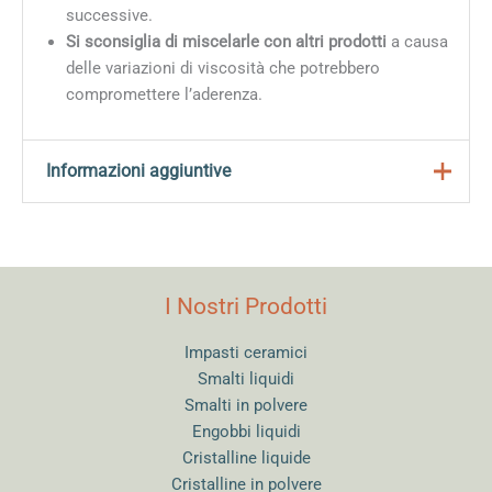
successive.
Si sconsiglia di miscelarle con altri prodotti
a causa
delle variazioni di viscosità che potrebbero
compromettere l’aderenza.
Informazioni aggiuntive
Peso
0,740 kg
Dimensioni
6 × 6 × 20 cm
I Nostri Prodotti
Impasti ceramici
Smalti liquidi
Smalti in polvere
Engobbi liquidi
Cristalline liquide
Cristalline in polvere