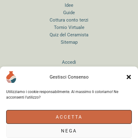
Idee
Guide
Cottura conto terzi
Tornio Virtuale
Quiz del Ceramista
Sitemap
Accedi
Gestisci Consenso
Utilizziamo i cookie responsabilmente. Al massimo li coloriamo! Ne
acconsenti l'utilizzo?
Instagram
WhatsApp
Facebook
ACCETTA
NEGA
Cerama s.r.l.
- via del Mandrione 63, 00181 Roma (Italy) - Partita IVA