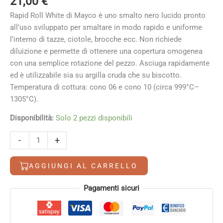
21,00
€
Rapid Roll White di Mayco è uno smalto nero lucido pronto
all’uso sviluppato per smaltare in modo rapido e uniforme
l’interno di tazze, ciotole, brocche ecc. Non richiede
diluizione e permette di ottenere una copertura omogenea
con una semplice rotazione del pezzo. Asciuga rapidamente
ed è utilizzabile sia su argilla cruda che su biscotto.
Temperatura di cottura: cono 06 e cono 10 (circa 999°C–
1305°C).
Disponibilità:
Solo 2 pezzi disponibili
Rapid
Alternative:
-
+
Roll
Black
AGGIUNGI AL CARRELLO
Mayco
quantità
Pagamenti sicuri