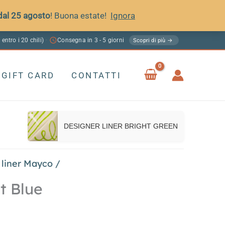
 dal 25 agosto
! Buona estate!
Ignora
 entro i 20 chili)
Consegna in 3 - 5 giorni
·
Scopri di più →
GIFT CARD
CONTATTI
DESIGNER LINER BRIGHT GREEN
 liner Mayco
/
t Blue