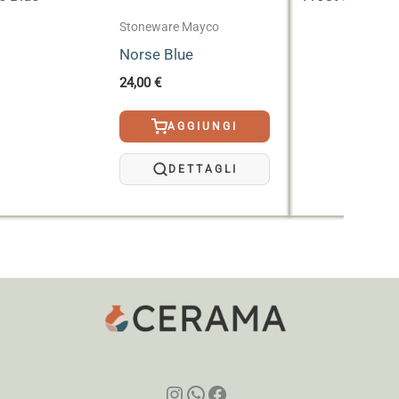
ortante limitare l’esposizione all’aria del
Stoneware Mayco
Norse Blue
24,00
€
AGGIUNGI
DETTAGLI
Instagram
WhatsApp
Facebook