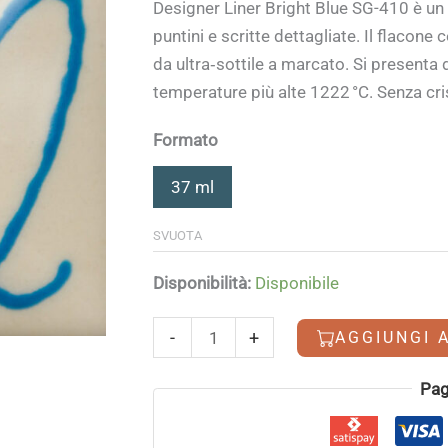
Designer Liner Bright Blue SG-410 è un
puntini e scritte dettagliate. Il flacone
da ultra‑sottile a marcato. Si presenta 
temperature più alte 1222 °C. Senza cri
Formato
37 ml
SVUOTA
Disponibilità:
Disponibile
Designer
-
+
AGGIUNGI 
Liner
Bright
Alternative:
Pag
Blue
quantità