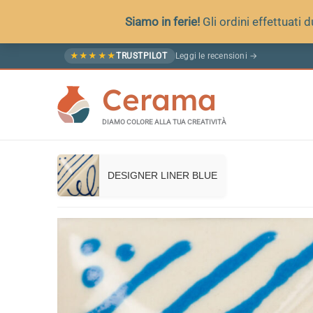
Siamo in ferie!
Gli ordini effettuati
Vai
Leggi le recensioni →
★
★
★
★
★
TRUSTPILOT
al
Cerama
contenuto
DIAMO COLORE ALLA TUA CREATIVITÀ
DESIGNER LINER BLUE