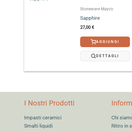
metallica in ammollo in acqua tiepida per el
Stoneware Mayco
Designer Liner;
Conservare sempre a
temperatura ambien
Sapphire
27,00
€
AGGIUNGI
DETTAGLI
I Nostri Prodotti
Inform
Impasti ceramici
Chi siam
Smalti liquidi
Ritiro in