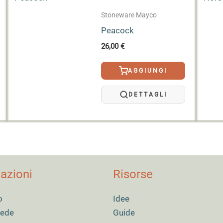
iminare eventuali residui di prodotto. In entrambi i casi è imp
Stoneware Mayco
te
.
Peacock
26,00
€
AGGIUNGI
DETTAGLI
azioni
Risorse
o
Idee
 sede
Guide