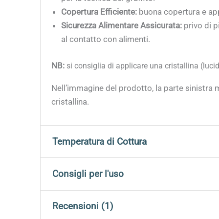
Copertura Efficiente:
buona copertura e appl
Sicurezza Alimentare Assicurata:
privo di 
al contatto con alimenti.
NB:
si consiglia di applicare una cristallina (luc
Nell’immagine del prodotto, la parte sinistra m
cristallina.
Temperatura di Cottura
Per ottenere risultati ottimali è fondamental
Consigli per l'uso
Per ottenere i migliori risultati con gli
Engobbi
Recensioni (1)