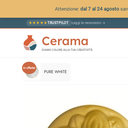
Attenzione:
dal 7 al 24 agosto
sa
Vai
Leggi le recensioni →
★
★
★
★
★
TRUSTPILOT
al
Cerama
contenuto
DIAMO COLORE ALLA TUA CREATIVITÀ
In offerta!
PURE WHITE