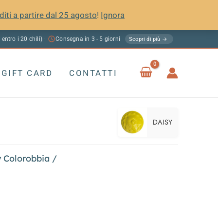
diti a partire dal 25 agosto
!
Ignora
 entro i 20 chili)
Consegna in 3 - 5 giorni
·
Scopri di più →
GIFT CARD
CONTATTI
DAISY
 Colorobbia
/