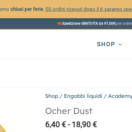
remo
chiusi per ferie
.
Gli ordini ricevuti dopo il 6 saranno spe
Spedizione GRATUITA da 97,00€
(per ordini
SHOP
Shop
/
Engobbi liquidi
/
Academy
Ocher Dust
Fascia
6,40
€
-
18,90
€