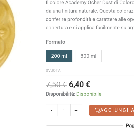
di
Il colore Academy Ocher Dust di Color
prezzo:
da una finitura naturale. Questa coloraz
da
conferire profondità e carattere alle 
6,40 €
copertura e si applica facilmente su arg
a
18,90 €
Formato
200 ml
800 ml
SVUOTA
Il
Il
7,50
€
6,40
€
prezzo
prezzo
Disponibilità:
Disponibile
originale
attuale
era:
è:
Ocher
-
+
AGGIUNGI 
7,50 €.
6,40 €.
Dust
quantità
Alternative:
Pag