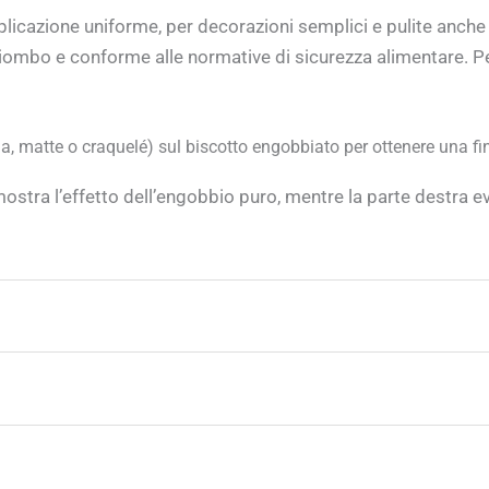
icazione uniforme, per decorazioni semplici e pulite anche 
piombo e conforme alle normative di sicurezza alimentare. Pe
ida, matte o craquelé) sul biscotto engobbiato per ottenere una fin
ostra l’effetto dell’engobbio puro, mentre la parte destra evi
e seguire la temperatura di cottura raccomandata, che è di
10
 Liquidi Colorobbia Academy
, ecco alcuni consigli pratici d