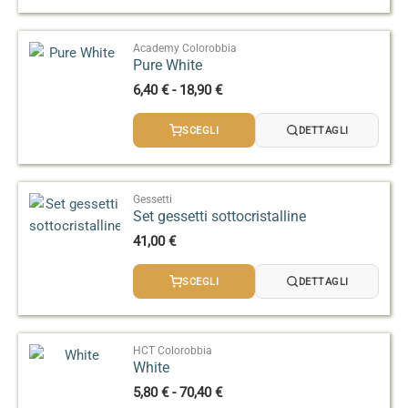
3,50 €
a
14,50 €
Academy Colorobbia
Pure White
Fascia
6,40
€
-
18,90
€
di
prezzo:
SCEGLI
DETTAGLI
da
6,40 €
a
18,90 €
Gessetti
Set gessetti sottocristalline
41,00
€
SCEGLI
DETTAGLI
HCT Colorobbia
White
Fascia
5,80
€
-
70,40
€