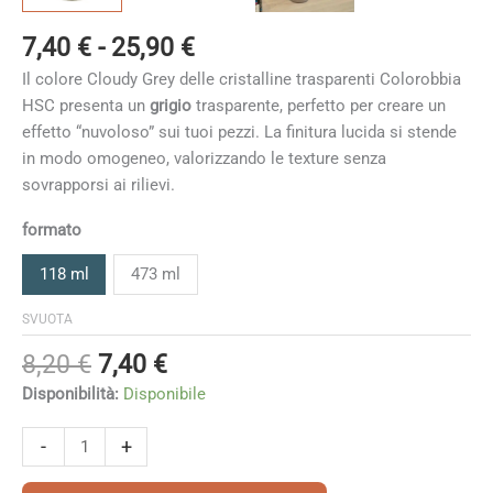
Fascia
7,40
€
-
25,90
€
di
Il colore Cloudy Grey delle cristalline trasparenti Colorobbia
prezzo:
HSC presenta un
grigio
trasparente, perfetto per creare un
da
effetto “nuvoloso” sui tuoi pezzi. La finitura lucida si stende
7,40 €
in modo omogeneo, valorizzando le texture senza
a
sovrapporsi ai rilievi.
25,90 €
formato
118 ml
473 ml
SVUOTA
Il
Il
8,20
€
7,40
€
prezzo
prezzo
Disponibilità:
Disponibile
originale
attuale
era:
è:
Cloudy
-
+
8,20 €.
7,40 €.
Grey
quantità