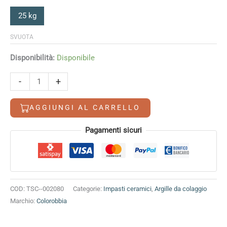
25 kg
SVUOTA
Disponibilità:
Disponibile
Argilla
-
+
da
colaggio
AGGIUNGI AL CARRELLO
rossa
Colorobbia
Alternative:
Pagamenti sicuri
quantità
COD:
TSC--002080
Categorie:
Impasti ceramici
,
Argille da colaggio
Marchio:
Colorobbia