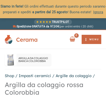
Siamo in ferie!
Gli ordini effettuati durante questo periodo saranno
preparati e spediti
a partire dal 25 agosto
! Buona estate!
Ignora
Vai
★
★
★
★
★
TRUSTPILOT
al
Spedizione GRATUITA da 97,00€
(per ordini entro i 20 chili)
contenuto
Cerama
MENU
ARGILLA DA COLAGGIO
BIANCA COLOROBBIA
Shop
/
Impasti ceramici
/
Argille da colaggio
/
Argilla da colaggio rossa
Colorobbia