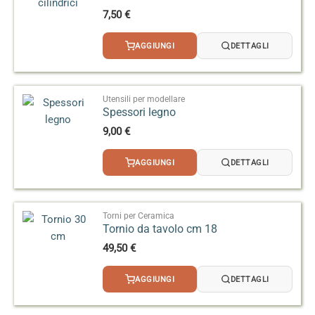
Prima di fare produzioni importanti, è consigliato
7,50
€
sempre fare delle prove con piccoli campioni per
verificare che l’impasto, la cottura e lo smalto siano
AGGIUNGI
DETTAGLI
adatti e non diano sorprese (come colori sbagliati,
deformazioni o rotture).
Utensili per modellare
Seguendo questi passaggi puoi ottenere oggetti in
Spessori legno
ceramica finiti, precisi e lisci, sia nella produzione
9,00
€
artigianale che industriale
AGGIUNGI
DETTAGLI
Torni per Ceramica
Tornio da tavolo cm 18
49,50
€
AGGIUNGI
DETTAGLI