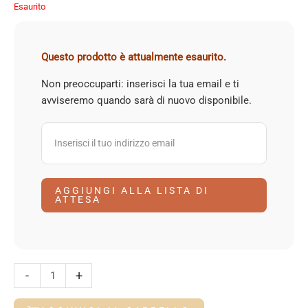
Esaurito
Questo prodotto è attualmente esaurito.
Non preoccuparti: inserisci la tua email e ti
avviseremo quando sarà di nuovo disponibile.
AGGIUNGI ALLA LISTA DI
ATTESA
Argilla
-
+
autoindurente
bianca