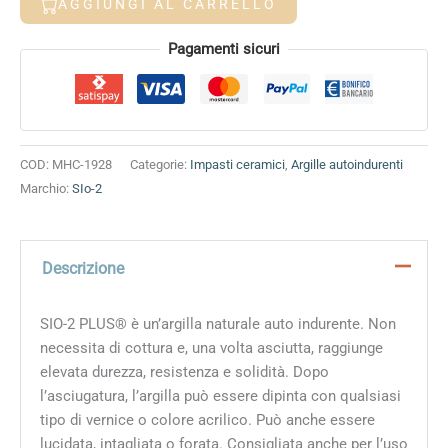
AGGIUNGI AL CARRELLO
Sio-
2
Alternative:
Pagamenti sicuri
quantità
COD:
MHC-1928
Categorie:
Impasti ceramici
,
Argille autoindurenti
Marchio:
SIo-2
Descrizione
SIO-2 PLUS® è un’argilla naturale auto indurente. Non
necessita di cottura e, una volta asciutta, raggiunge
elevata durezza, resistenza e solidità. Dopo
l’asciugatura, l’argilla può essere dipinta con qualsiasi
tipo di vernice o colore acrilico. Può anche essere
lucidata, intagliata o forata. Consigliata anche per l’uso