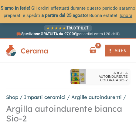
Siamo in ferie!
Gli ordini effettuati durante questo periodo saranno
preparati e spediti
a partire dal 25 agosto
! Buona estate!
Ignora
Vai
★
★
★
★
★
TRUSTPILOT
al
Spedizione GRATUITA da 97,00€
(per ordini entro i 20 chili)
contenuto
Cerama
MENU
ARGILLA
AUTOINDURENTE
COLORATA SIO-2
Shop
/
Impasti ceramici
/
Argille autoindurenti
/
Argilla autoindurente bianca
Sio-2