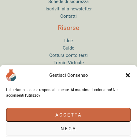
Schede di sicurezza
Iscriviti alla newsletter
Contatti
Risorse
Idee
Guide
Cottura conto terzi
Tornio Virtuale
Quiz del Ceramista
Gestisci Consenso
Sitemap
Utilizziamo i cookie responsabilmente. Al massimo li coloriamo! Ne
acconsenti l'utilizzo?
Accedi
ACCETTA
NEGA
Instagram
WhatsApp
Facebook