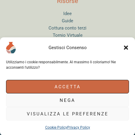
Risorse
Idee
Guide
Cottura conto terzi
Tornio Virtuale
Quiz del Ceramista
Gestisci Consenso
Sitemap
Utilizziamo i cookie responsabilmente. Al massimo li coloriamo! Ne
acconsenti l'utilizzo?
Accedi
ACCETTA
NEGA
Instagram
WhatsApp
Facebook
VISUALIZZA LE PREFERENZE
Cookie Policy
Privacy Policy