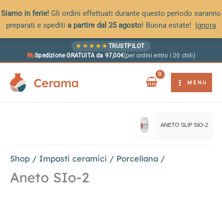
Siamo in ferie!
Gli ordini effettuati durante questo periodo saranno
preparati e spediti
a partire dal 25 agosto
! Buona estate!
Ignora
Vai
★
★
★
★
★
TRUSTPILOT
al
Spedizione GRATUITA da 97,00€
(per ordini entro i 20 chili)
contenuto
Cerama
MENU
ANETO SLIP SIO-2
Shop
/
Impasti ceramici
/
Porcellana
/
Aneto SIo-2