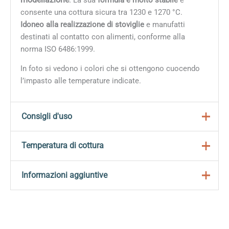
consente una cottura sicura tra 1230 e 1270 °C.
Idoneo alla realizzazione di stoviglie
e manufatti
destinati al contatto con alimenti, conforme alla
norma ISO 6486:1999.
In foto si vedono i colori che si ottengono cuocendo
l’impasto alle temperature indicate.
Consigli d'uso
Ideale per la tornitura e la modellazione;
Temperatura di cottura
Idoneo alla realizzazione di stoviglie e manufatti
destinati al contatto con alimenti, conforme alla
Temperatura di cottura: 1230-1270 °C;*
Informazioni aggiuntive
norma ISO 6486:1999.
Temperatura biscotto: 1000°C;
Contenuto d’acqua: 22%;
Peso
5 kg
Plasticità (IP Atterberg): 11;
Calcimetria (CaCO3): 0%;
Dimensioni
30 × 13 × 12 cm