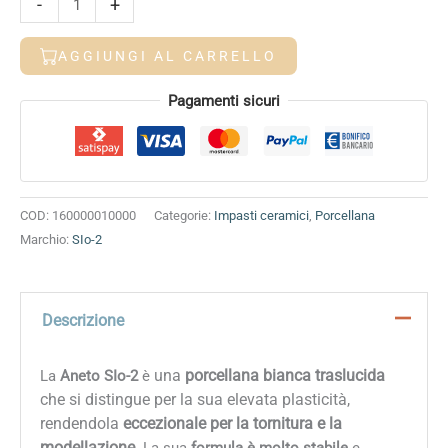
-
+
SIo-
2
AGGIUNGI AL CARRELLO
quantità
Alternative:
Pagamenti sicuri
COD:
160000010000
Categorie:
Impasti ceramici
,
Porcellana
Marchio:
SIo-2
Descrizione
una
porcellana bianca traslucida
La
Aneto SIo-2
è
che si distingue per la sua elevata plasticità,
rendendola
eccezionale per la tornitura e la
modellazione
.
La sua
formula è molto stabile
e