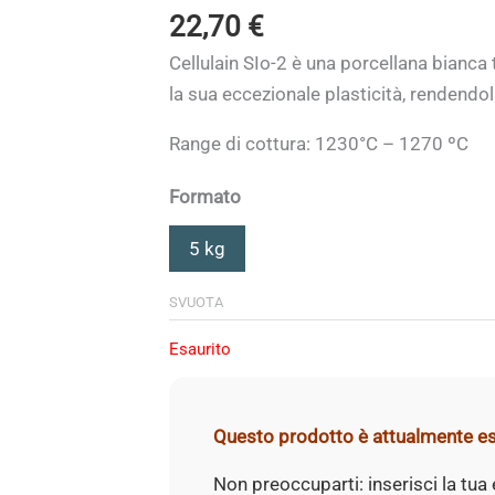
22,70
€
Cellulain SIo-2 è una porcellana bianca 
la sua eccezionale plasticità, rendendo
Range di cottura: 1230°C – 1270 ºC
Formato
5 kg
SVUOTA
Esaurito
Questo prodotto è attualmente es
Non preoccuparti: inserisci la tua