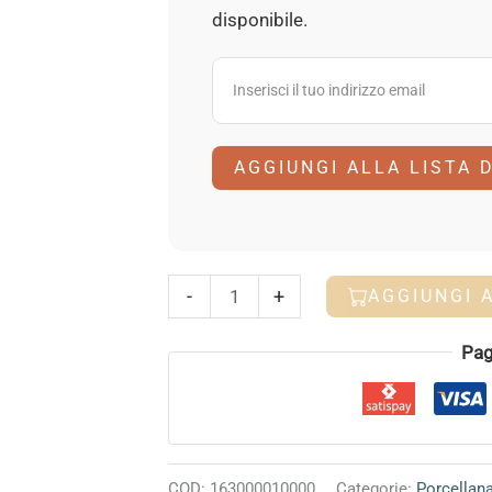
disponibile.
AGGIUNGI ALLA LISTA 
Cellulain
-
+
AGGIUNGI 
SIo-
2
Alternative:
Pag
quantità
COD:
163000010000
Categorie:
Porcellan