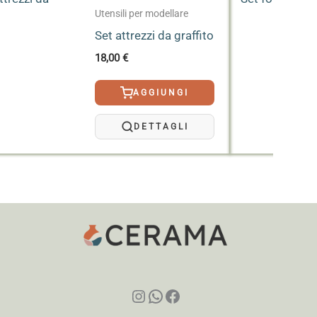
Utensili per modellare
Set attrezzi da graffito
18,00
€
AGGIUNGI
DETTAGLI
ratteristiche tecniche che di sicurezza, in
tervallo raccomandato per fornire una visione
Instagram
WhatsApp
Facebook