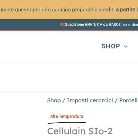
 durante questo periodo saranno preparati e spediti
a partire
Spedizione GRATUITA da 97,00€
(per ordini
SHOP
Shop
/
Impasti ceramici
/
Porcel
Alta Temperatura
Cellulain SIo-2