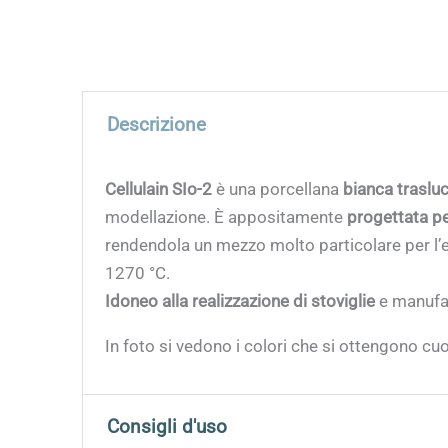
Descrizione
Cellulain SIo-2
è una porcellana
bianca trasluc
modellazione. È appositamente
progettata pe
rendendola un mezzo molto particolare per l’es
1270 °C.
Idoneo alla realizzazione di stoviglie
e manufat
In foto si vedono i colori che si ottengono cu
Consigli d'uso