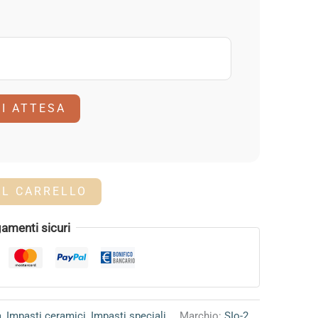
DI ATTESA
AL CARRELLO
amenti sicuri
a
,
Impasti ceramici
,
Impasti speciali
Marchio:
SIo-2