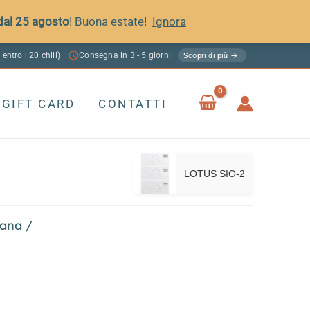
 dal 25 agosto
! Buona estate!
Ignora
 entro i 20 chili)
Consegna in 3 - 5 giorni
·
Scopri di più →
GIFT CARD
CONTATTI
LOTUS SIO-2
lana
/