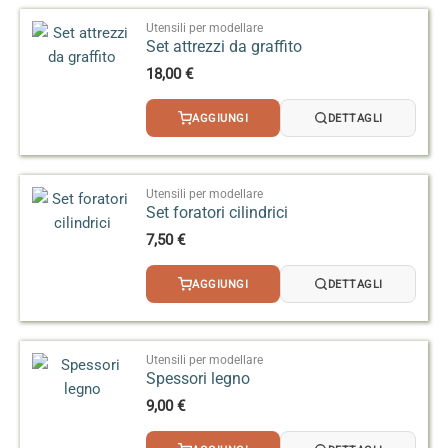
mostrare temperature al di fuori dell’intervallo
raccomandato per fornire una visione più ampia, ma si
Utensili per modellare
Set attrezzi da graffito
tratta di pezzi cotti in condizioni controllate.
18,00
€
AGGIUNGI
DETTAGLI
Utensili per modellare
Set foratori cilindrici
7,50
€
AGGIUNGI
DETTAGLI
Utensili per modellare
Spessori legno
9,00
€