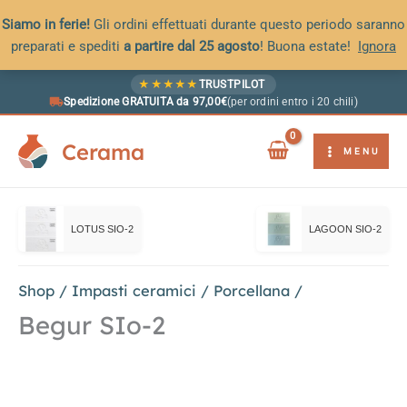
Siamo in ferie!
Gli ordini effettuati durante questo periodo saranno
preparati e spediti
a partire dal 25 agosto
! Buona estate!
Ignora
Vai
★
★
★
★
★
TRUSTPILOT
al
Spedizione GRATUITA da 97,00€
(per ordini entro i 20 chili)
contenuto
Cerama
MENU
LOTUS SIO-2
LAGOON SIO-2
Shop
/
Impasti ceramici
/
Porcellana
/
Begur SIo-2