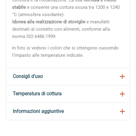
stabile
e consente una cottura sicura tra 1200 e 1240
°C (atmosfera ossidante).
Idonea alla realizzazione di stoviglie
e manufatti
destinati al contatto con alimenti, conforme alla
norma ISO 6486:1999.
In foto si vedono i colori che si ottengono cuocendo
l’impasto alle temperature indicate.
Consigli d'uso
Idoneo alla realizzazione di stoviglie e manufatti
Temperatura di cottura
destinati al contatto con alimenti, conforme alla
norma ISO 6486:1999.
Temperatura di cottura: 1200-1240 ºC*
Informazioni aggiuntive
Prestazioni eccellenti per tornitura e modellazione.
Temperatura biscotto: 1000°C
Umidità (tornio): 23%
Peso
5 kg