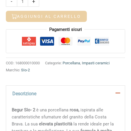
-
+
SIo-
2
AGGIUNGI AL CARRELLO
quantità
Alternative:
Pagamenti sicuri
COD:
168000010000
Categorie:
Porcellana
,
Impasti ceramici
Marchio:
SIo-2
Descrizione
Begur SIo- 2
è una porcellana
rosa,
ispirata alle
caratteristiche sfumature del granito della Costa
Brava. La sua
elevata plasticità
la rende ideale per la
tornitura e la modellazione. La sua
formula è molto