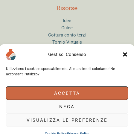
Risorse
Idee
Guide
Cottura conto terzi
Tornio Virtuale
Quiz del Ceramista
Gestisci Consenso
Sitemap
Utilizziamo i cookie responsabilmente. Al massimo li coloriamo! Ne
acconsenti l'utilizzo?
Accedi
ACCETTA
NEGA
Instagram
WhatsApp
Facebook
VISUALIZZA LE PREFERENZE
Cookie Policy
Privacy Policy