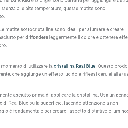
à come
Dark Red
e Orange, sono perfette per aggiungere detta
resistenza alle alte temperature, queste matite sono
to.
 Le matite sottocristalline sono ideali per sfumare e creare
 asciutto per
diffondere
leggermente il colore e ottenere effe
oro.
l momento di utilizzare la
cristallina Real Blue
. Questo prodo
rente
, che aggiunge un effetto lucido e riflessi cerulei alla tu
mente asciutto prima di applicare la cristallina. Usa un penne
 di Real Blue sulla superficie, facendo attenzione a non
gio è fondamentale per creare l’aspetto distintivo e lumino