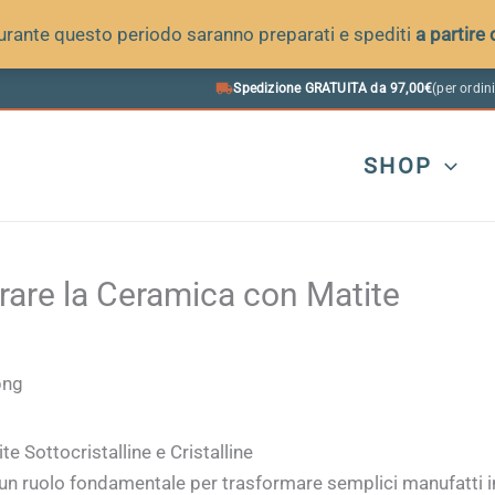
 durante questo periodo saranno preparati e spediti
a partire
Spedizione GRATUITA da 97,00€
(per ordini
SHOP
rare la Ceramica con Matite
 Sottocristalline e Cristalline
un ruolo fondamentale per trasformare semplici manufatti i