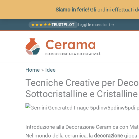
Siamo in ferie!
Gli ordini effettuati
Vai
Leggi le recensioni →
★
★
★
★
★
TRUSTPILOT
al
Cerama
contenuto
DIAMO COLORE ALLA TUA CREATIVITÀ
Home
Idee
Tecniche Creative per Deco
Sottocristalline e Cristalline
Introduzione alla Decorazione Ceramica con Matite
Nel mondo della ceramica, la
decorazione
gioca 