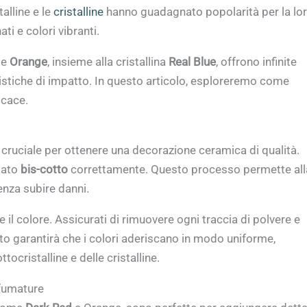
talline e le
cristalline
hanno guadagnato popolarità per la lo
ti e colori vibranti.
e
Orange
, insieme alla cristallina
Real Blue
, offrono infinite
tistiche di impatto. In questo articolo, esploreremo come
icace.
 cruciale per ottenere una decorazione ceramica di qualità.
stato
bis-cotto
correttamente. Questo processo permette all
enza subire danni.
re il colore. Assicurati di rimuovere ogni traccia di polvere e
o garantirà che i colori aderiscano in modo uniforme,
tocristalline e delle cristalline.
Sfumature