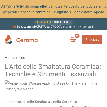
Siamo in ferie!
Gli ordini effettuati durante questo periodo saranno
preparati e spediti
a partire dal 25 agosto
! Buona estate!
Ignora
Vai
★
★
★
★
★
TRUSTPILOT
al
Spedizione GRATUITA da 97,00€
(per ordini entro i 20 chili)
contenuto
Cerama
MENU
Home
Idee
L’Arte della Smaltatura Ceramica:
Tecniche e Strumenti Essenziali
L’Importanza della Smaltatura nella Ceramica