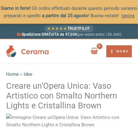
Siamo in ferie!
Gli ordini effettuati durante questo periodo saranno
preparati e spediti
a partire dal 25 agosto
! Buona estate!
Ignora
Vai
★
★
★
★
★
TRUSTPILOT
al
Spedizione GRATUITA da 97,00€
(per ordini entro i 20 chili)
contenuto
Cerama
MENU
Home
Idee
Creare un’Opera Unica: Vaso
Artistico con Smalto Northern
Lights e Cristallina Brown