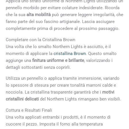
Applica uno strato uniforme di Northern Lights utilizzando un
pennello morbido per evitare colature indesiderate. Ricorda
che la sua
alta mobilità
può generare leggere irregolarità, che
fanno parte del suo fascino artigianale. Lascia asciugare
completamente prima di procedere al prossimo passaggio.
Completare con la Cristallina Brown
Una volta che lo smalto Northern Lights è asciutto, è il
momento di applicare la
cristallina Brown
. Questo smalto
aggiunge una
finitura uniforme e brillante
, valorizzando i
dettagli sottostanti senza coprirli.
Utilizza un pennello o applica tramite immersione, variando
lo spessore di stesura per creare tonalità marroni calde e
nocciola. La cristallina trasparente garantirà che i
motivi
cristallini delicati
del Northern Lights rimangano ben visibili.
Cottura e Risultati Finali
Una volta applicati entrambi i prodotti, è il momento di
cuocere il pezzo. Imposta il forno alla temperatura